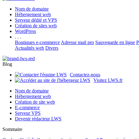
Nom de domaine
Hébergement web
Serveur dédié et VPS
Création de sites web
WordPress
. . .
Boutiques e-commerce
Adresse mail pro
Sauvegarde en ligne
P
Actualités web
Divers
Blog
Contactez-nous
Visitez LWS.fr
Nom de domaine
Hébergement web
Création de site web
E-commerce
Serveur VPS
Devenir rédacteur LWS
Sommaire