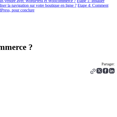
us vendre avec WordPress et Woocommerce ?
Etape 1: Installer
er la navigation sur votre boutique en ligne ?
Etape 4: Comment
dPress, pour conclure
ommerce ?
Partager: