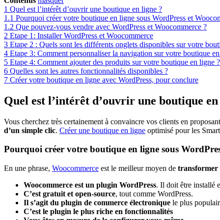
Contenus
masquer
1
Quel est l’intérêt d’ouvrir une boutique en ligne ?
1.1
Pourquoi créer votre boutique en ligne sous WordPress et Wooc
1.2
Que pouvez-vous vendre avec WordPress et Woocommerce ?
2
Etape 1: Installer WordPress et Woocommerce
3
Etape 2 : Quels sont les différents onglets disponibles sur votre bout
4
Etape 3: Comment personnaliser la navigation sur votre boutique en
5
Etape 4: Comment ajouter des produits sur votre boutique en ligne ?
6
Quelles sont les autres fonctionnalités disponibles ?
7
Créer votre boutique en ligne avec WordPress, pour conclure
Quel est l’intérêt d’ouvrir une boutique en 
Vous cherchez très certainement à convaincre vos clients en proposant 
d’un simple clic
.
Créer une boutique en ligne
optimisé pour les Smar
Pourquoi créer votre boutique en ligne sous WordPr
En une phrase,
Woocommerce
est le meilleur moyen de
transformer 
Woocommerce est un plugin WordPress
. Il doit être instal
C’est gratuit et open-source
, tout comme WordPress.
Il s’agit du plugin de commerce électronique
le plus populai
C’est le plugin le plus riche en fonctionnalités