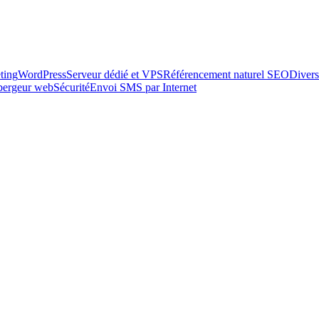
ting
WordPress
Serveur dédié et VPS
Référencement naturel SEO
Divers
ébergeur web
Sécurité
Envoi SMS par Internet