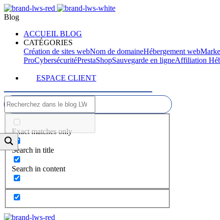
Blog
ACCUEIL BLOG
CATÉGORIES
Création de sites web
Nom de domaine
Hébergement web
Marke
Pro
Cybersécurité
PrestaShop
Sauvegarde en ligne
Affiliation H
ESPACE CLIENT
Exact matches only
Search in title
Search in content