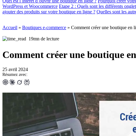
Quel est l’intérêt d’ouvrir une boutique en ligne ?
Pourquoi créer vot
WordPress et Woocommerce
Etape 2 : Quels sont les différents ongle
ajouter des produits sur votre boutique en ligne ?
Quelles sont les autr
Accueil
»
Boutiques e-commerce
»
Comment créer une boutique en 
19mn de lecture
Comment créer une boutique en
25 avril 2024
Résumez avec: