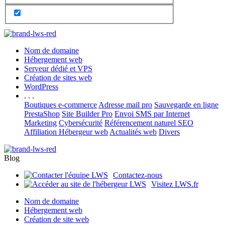
Nom de domaine
Hébergement web
Serveur dédié et VPS
Création de sites web
WordPress
. . .
Boutiques e-commerce
Adresse mail pro
Sauvegarde en ligne
PrestaShop
Site Builder Pro
Envoi SMS par Internet
Marketing
Cybersécurité
Référencement naturel SEO
Affiliation Hébergeur web
Actualités web
Divers
Blog
Contactez-nous
Visitez LWS.fr
Nom de domaine
Hébergement web
Création de site web