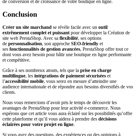
de conversion et de croissance de votre boutique en ligne.
Conclusion
Créer un site marchand
se révèle facile avec un
outil
extrêmement complet et puissant
pour développer la Création de
site web PrestaShop. Avec sa
flexibilité
, ses options
de
personnalisation
, son approche
SEO-friendly
et
ses
fonctionnalités de gestion avancées
, PrestaShop offre tout ce
dont vous avez besoin pour bâtir une boutique en ligne performante
et compétitive.
Grâce à ses nombreux atouts, tels que la
prise en charge
multilingue
, les
intégrations de paiement sécurisées
et
l’
accessibilité mobile
, vous serez en mesure d’atteindre une
audience internationale et de répondre aux besoins diversifiés de vos
clients.
Nous vous remercions d’avoir pris le temps de découvrir les
avantages de PrestaShop pour leur activité e-commerce. Nous
espérons que cet article vous aura éclairé sur les possibilités qu’offre
cette plateforme et qu’il vous aidera à prendre des
décisions
éclairées pour votre projet en ligne
.
Si vous avez des questions, des expériences ou des opinions à