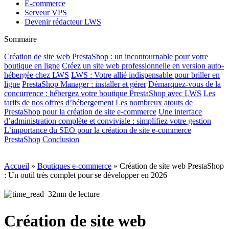
E-commerce
Serveur VPS
Devenir rédacteur LWS
Sommaire
Création de site web PrestaShop : un incontournable pour votre
boutique en ligne
Créez un site web professionnelle en version auto-
hébergée chez LWS
LWS : Votre allié indispensable pour briller en
ligne
PrestaShop Manager : installer et gérer
Démarquez-vous de la
concurrence : hébergez votre boutique PrestaShop avec LWS
Les
tarifs de nos offres d’hébergement
Les nombreux atouts de
PrestaShop pour la création de site e-commerce
Une interface
d’administration complète et conviviale : simplifiez votre gestion
L’importance du SEO pour la création de site e-commerce
PrestaShop
Conclusion
Accueil
»
Boutiques e-commerce
»
Création de site web PrestaShop
: Un outil très complet pour se développer en 2026
32mn de lecture
Création de site web