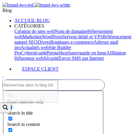
Blog
ACCUEIL BLOG
CATÉGORIES
Création de sites web
Nom de domaine
Hébergement
web
Marketing
WordPress
Serveur dédié et VPS
Référencement
naturel SEO
Divers
Boutiques e-commerce
Adresse mail
pro
Actualités web
Site Builder
Pro
Cybersécurité
PrestaShop
Sauvegarde en ligne
Affiliation
Hébergeur web
Sécurité
Envoi SMS par Internet
ESPACE CLIENT
Exact matches only
Search in title
Search in content