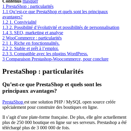
Contenus
masquer
1
PrestaShop : particularités
1.1
Qu’est-ce que PrestaShop et quels sont les principaux
avantages?
1.2
1. Convivialité
1.3
2. Possibilité d’évolutivité et possibilités de personnalisation
1.4
3. SEO, marketing et analyse
2
WooCommerce : particularités
2.1
1. Riche en fonctionnalités.
2.2
2. Stable et prêt à l’emploi.
2.3
3. Compatible avec les plugins WordPress.
3
Comparaison Prestashop-Woocommerce, pour conclure
PrestaShop : particularités
Qu’est-ce que PrestaShop et quels sont les
principaux avantages?
PrestaShop
est une solution PHP / MySQL open source créée
spécialement pour construire des boutiques en ligne.
Il s’agit d’une plate-forme française. De plus, elle gère actuellement
plus de 250 000 boutique en ligne sur ses serveurs. Prestashop a été
téléchargé plus de 3 000 000 de fois.