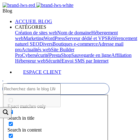
Blog
ACCUEIL BLOG
CATÉGORIES
Création de sites web
Nom de domaine
Hébergement
web
Marketing
WordPress
Serveur dédié et VPS
Référencement
naturel SEO
Divers
Boutiques e-commerce
Adresse mail
pro
Actualités web
Site Builder
Pro
Cybersécurité
PrestaShop
Sauvegarde en ligne
Affiliation
Hébergeur web
Sécurité
Envoi SMS par Internet
ESPACE CLIENT
Exact matches only
Search in title
Search in content