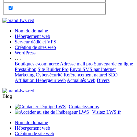
Nom de domaine
Hébergement web
Serveur dédié et VPS
Création de sites web
WordPress
. . .
Boutiques e-commerce
Adresse mail pro
Sauvegarde en ligne
PrestaShop
Site Builder Pro
Envoi SMS par Internet
Marketing
Cybersécurité
Référencement naturel SEO
Affiliation Hébergeur web
Actualités web
Divers
Blog
Contactez-nous
Visitez LWS.fr
Nom de domaine
Hébergement web
Création de site web