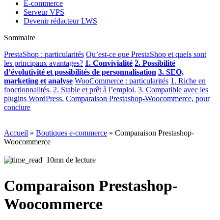
E-commerce
Serveur VPS
Devenir rédacteur LWS
Sommaire
PrestaShop : particularités
Qu’est-ce que PrestaShop et quels sont
les principaux avantages?
1. Convivialité
2. Possibilité
d’évolutivité et possibilités de personnalisation
3. SEO,
marketing et analyse
WooCommerce : particularités
1. Riche en
fonctionnalités.
2. Stable et prêt à l’emploi.
3. Compatible avec les
plugins WordPress.
Comparaison Prestashop-Woocommerce, pour
conclure
Accueil
»
Boutiques e-commerce
»
Comparaison Prestashop-
Woocommerce
10mn de lecture
Comparaison Prestashop-
Woocommerce