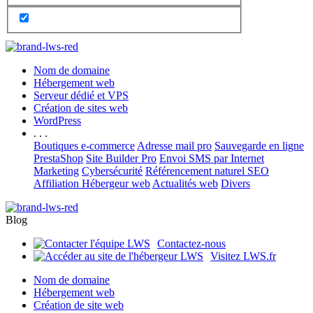
Nom de domaine
Hébergement web
Serveur dédié et VPS
Création de sites web
WordPress
. . .
Boutiques e-commerce
Adresse mail pro
Sauvegarde en ligne
PrestaShop
Site Builder Pro
Envoi SMS par Internet
Marketing
Cybersécurité
Référencement naturel SEO
Affiliation Hébergeur web
Actualités web
Divers
Blog
Contactez-nous
Visitez LWS.fr
Nom de domaine
Hébergement web
Création de site web