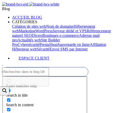
Blog
ACCUEIL BLOG
CATÉGORIES
Création de sites web
Nom de domaine
Hébergement
web
Marketing
WordPress
Serveur dédié et VPS
Référencement
naturel SEO
Divers
Boutiques e-commerce
Adresse mail
pro
Actualités web
Site Builder
Pro
Cybersécurité
PrestaShop
Sauvegarde en ligne
Affiliation
Hébergeur web
Sécurité
Envoi SMS par Internet
ESPACE CLIENT
Exact matches only
Search in title
Search in content