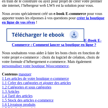
en train de le construire ou ayez pour projet de créer votre premier
site internet, l’hébergeur web LWS est la solution pour vous.
Nous avons spécialement créé un
e-book E-commerce
pour vous
apporter toutes les réponses à vos questions pour
créer la boutique
en ligne de vos
rêves
!
E-Book E-
Commerce : Comment lancer sa boutique en ligne ?
Nous souhaitons vous aider à faire les bons choix en fonction de
votre projet e-commerce : choix du logiciel de création, choix de
votre formule d’hébergement e-commerce. Mais également
personnaliser votre boutique Woocommerce
.
Contenus
masquer
1
Les articles de votre boutique e-commerce
1.1
Créer des catégories et ajouter des articles
1.2
Catégories et sous catégories
1.3
Articles
1.4
Tarif des articles
1.5
Stock des articles e-commerce
1.6
Livraison produits