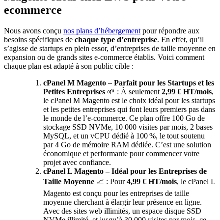
ecommerce
Nous avons conçu
nos plans d’hébergement
pour répondre aux
besoins spécifiques de
chaque type d’entreprise
. En effet, qu’il
s’agisse de startups en plein essor, d’entreprises de taille moyenne en
expansion ou de grands sites e-commerce établis. Voici comment
chaque plan est adapté à son public cible :
cPanel M Magento – Parfait pour les Startups et les
Petites Entreprises
🌱 : À seulement
2,99 € HT/mois
,
le cPanel M Magento est le choix idéal pour les startups
et les petites entreprises qui font leurs premiers pas dans
le monde de l’e-commerce. Ce plan offre 100 Go de
stockage SSD NVMe, 10 000 visites par mois, 2 bases
MySQL, et un vCPU dédié à 100 %, le tout soutenu
par 4 Go de mémoire RAM dédiée. C’est une solution
économique et performante pour commencer votre
projet avec confiance.
cPanel L Magento – Idéal pour les Entreprises de
Taille Moyenne
📈 : Pour
4,99 € HT/mois
, le cPanel L
Magento est conçu pour les entreprises de taille
moyenne cherchant à élargir leur présence en ligne.
Avec des sites web illimités, un espace disque SSD
NVMe illimité, et jusqu’à 30 000 visites par mois, ce