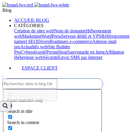
Blog
ACCUEIL BLOG
CATÉGORIES
Création de sites web
Nom de domaine
Hébergement
web
Marketing
WordPress
Serveur dédié et VPS
Référencement
naturel SEO
Divers
Boutiques e-commerce
Adresse mail
pro
Actualités web
Site Builder
Pro
Cybersécurité
PrestaShop
Sauvegarde en ligne
Affiliation
Hébergeur web
Sécurité
Envoi SMS par Internet
ESPACE CLIENT
Exact matches only
Search in title
Search in content