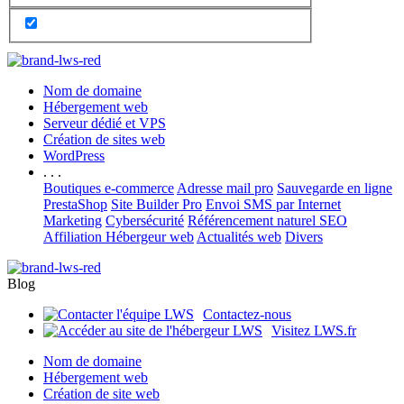
Nom de domaine
Hébergement web
Serveur dédié et VPS
Création de sites web
WordPress
. . .
Boutiques e-commerce
Adresse mail pro
Sauvegarde en ligne
PrestaShop
Site Builder Pro
Envoi SMS par Internet
Marketing
Cybersécurité
Référencement naturel SEO
Affiliation Hébergeur web
Actualités web
Divers
Blog
Contactez-nous
Visitez LWS.fr
Nom de domaine
Hébergement web
Création de site web