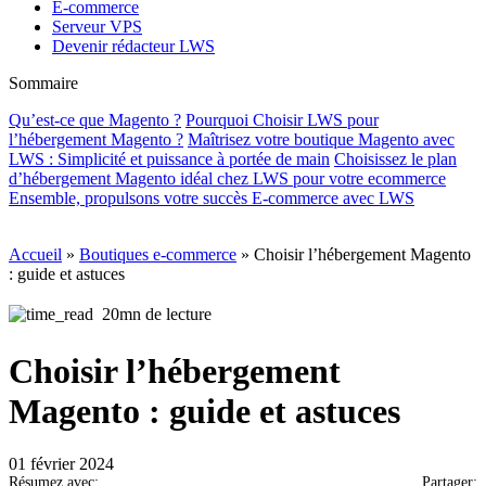
E-commerce
Serveur VPS
Devenir rédacteur LWS
Sommaire
Qu’est-ce que Magento ?
Pourquoi Choisir LWS pour
l’hébergement Magento ?
Maîtrisez votre boutique Magento avec
LWS : Simplicité et puissance à portée de main
Choisissez le plan
d’hébergement Magento idéal chez LWS pour votre ecommerce
Ensemble, propulsons votre succès E-commerce avec LWS
Accueil
»
Boutiques e-commerce
»
Choisir l’hébergement Magento
: guide et astuces
20mn de lecture
Choisir l’hébergement
Magento : guide et astuces
01 février 2024
Résumez avec:
Partager: