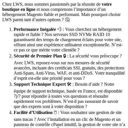
Chez LWS, nous sommes passionnés par la réussite de
votre
boutique en ligne
et nous comprenons l’importance d’un
hébergement Magento fiable et performant. Mais pourquoi choisir
LWS parmi tant d’autres options ? 🤔
Performance Inégalée
💨 : Vous cherchez un hébergement
rapide et fiable ? Nos serveurs SSD NVMe RAID 10
garantissent des temps de chargement éclairs pour votre site,
offrant ainsi une expérience utilisateur exceptionnelle. N’est-
ce pas ce que mérite votre clientèle ?
Sécurité de Premier Plan
🔒 : La sécurité vous préoccupe ?
Avec LWS, reposez-vous sur nos mesures de sécurité
avancées, incluant des certificats SSL gratuits, des protections
Anti-Spam, Anti-Virus, WAF, et anti-DDoS. Votre tranquillité
d’esprit est-elle une priorité pour vous ?
Support Technique Expert
🛠️️ : Besoin d’aide ? Notre
équipe de support technique, basée en France, est disponible
7j/7 pour répondre à toutes vos questions et résoudre
rapidement vos problèmes. N’est-il pas rassurant de savoir
que des experts sont à votre disposition ?
Facilité d’Utilisation
🖱️️ : Vous souhaitez une gestion de site
sans tracas ? Avec l’installation en un clic de Magento et un
panneau de contrôle cPanel intuitif, la gestion de votre site n’a