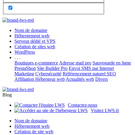
Nom de domaine
Hébergement web
Serveur dédié et VPS
Création de sites web
WordPress
. . .
Boutiques e-commerce
Adresse mail pro
Sauvegarde en ligne
PrestaShop
Site Builder Pro
Envoi SMS par Internet
Marketing
Cybersécurité
Référencement naturel SEO
Affiliation Hébergeur web
Actualités web
Divers
Blog
Contactez-nous
Visitez LWS.fr
Nom de domaine
Hébergement web
Création de site web