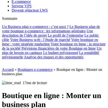
E-commerce
Serveur VPS
Devenir rédacteur LWS
Sommaire
Un Business plan e-commerce : c’est quoi ?
Le Business plan de
votre boutique e-commerce : les informations générales
Une
description de l’idée de projet
Le profil de l’entreprise
Le public
cible
Votre Business web : l’étude de marché
Votre boutique en
ligne : votre stratégie marketing
Votre boutique en ligne : la structure
de la société
Prévisions financières de votre Boutique en ligne
Un
plan de besoin en capitaux
Le budget prévisionnel
La rentabilité
prévisionnelle
Analyse des risques et des opportunités
Accueil
»
Boutiques e-commerce
»
Boutique en ligne : Monter un
business plan
17mn de lecture
Boutique en ligne : Monter un
business plan