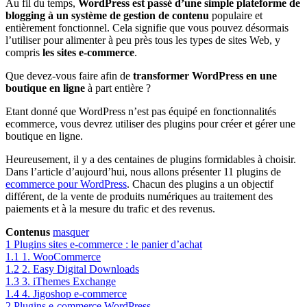
Au fil du temps,
WordPress est passé d’une simple plateforme de
blogging à un système de gestion de contenu
populaire et
entièrement fonctionnel. Cela signifie que vous pouvez désormais
l’utiliser pour alimenter à peu près tous les types de sites Web, y
compris
les sites e-commerce
.
Que devez-vous faire afin de
transformer WordPress en une
boutique en ligne
à part entière ?
Etant donné que WordPress n’est pas équipé en fonctionnalités
ecommerce, vous devrez utiliser des plugins pour créer et gérer une
boutique en ligne.
Heureusement, il y a des centaines de plugins formidables à choisir.
Dans l’article d’aujourd’hui, nous allons présenter 11 plugins de
ecommerce pour WordPress
. Chacun des plugins a un objectif
différent, de la vente de produits numériques au traitement des
paiements et à la mesure du trafic et des revenus.
Contenus
masquer
1
Plugins sites e-commerce : le panier d’achat
1.1
1. WooCommerce
1.2
2. Easy Digital Downloads
1.3
3. iThemes Exchange
1.4
4. Jigoshop e-commerce
2
Plugins e-commerce WordPress