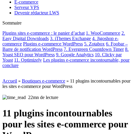
E-commerce
Serveur VPS
Devenir rédacteur LWS
Sommaire
Plugins sites e-commerce : le panier d’achat
1. WooCommerce
2.
Easy Digital Downloads
3. iThemes Exchange
4. Jigoshop e-
commerce
Plugins e-commerce WordPress
5. Zotabox
6. Foobar –
Barre de notification WordPress
7. Evergreen Countdown Timer
8.
Yoast SEO pour WordPress
9. Google Analytics
10. Clicky par
Yoast
11. Optimizely
Les plugins e-commerce incontournable, pour
conclure
Accueil
»
Boutiques e-commerce
»
11 plugins incontournables pour
les sites e-commerce pour WordPress
22mn de lecture
11 plugins incontournables
pour les sites e-commerce pour