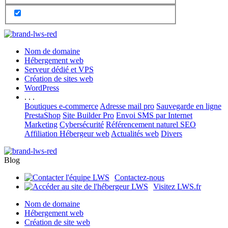
Nom de domaine
Hébergement web
Serveur dédié et VPS
Création de sites web
WordPress
. . .
Boutiques e-commerce
Adresse mail pro
Sauvegarde en ligne
PrestaShop
Site Builder Pro
Envoi SMS par Internet
Marketing
Cybersécurité
Référencement naturel SEO
Affiliation Hébergeur web
Actualités web
Divers
Blog
Contactez-nous
Visitez LWS.fr
Nom de domaine
Hébergement web
Création de site web