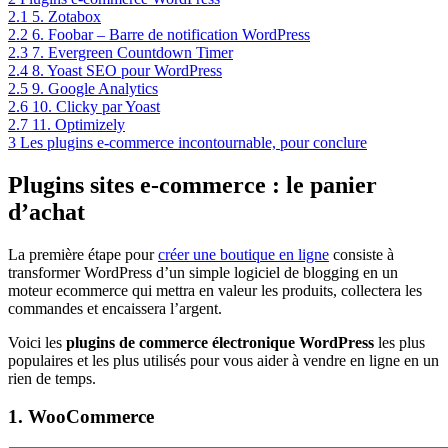
2.1
5. Zotabox
2.2
6. Foobar – Barre de notification WordPress
2.3
7. Evergreen Countdown Timer
2.4
8. Yoast SEO pour WordPress
2.5
9. Google Analytics
2.6
10. Clicky par Yoast
2.7
11. Optimizely
3
Les plugins e-commerce incontournable, pour conclure
Plugins sites e-commerce : le panier
d’achat
La première étape pour
créer une boutique en ligne
consiste à
transformer WordPress d’un simple logiciel de blogging en un
moteur ecommerce qui mettra en valeur les produits, collectera les
commandes et encaissera l’argent.
Voici les
plugins de commerce électronique WordPress
les plus
populaires et les plus utilisés pour vous aider à vendre en ligne en un
rien de temps.
1. WooCommerce