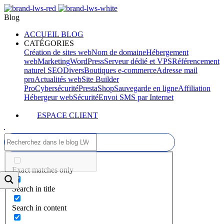
Blog
ACCUEIL BLOG
CATÉGORIES
Création de sites web
Nom de domaine
Hébergement
web
Marketing
WordPress
Serveur dédié et VPS
Référencement
naturel SEO
Divers
Boutiques e-commerce
Adresse mail
pro
Actualités web
Site Builder
Pro
Cybersécurité
PrestaShop
Sauvegarde en ligne
Affiliation
Hébergeur web
Sécurité
Envoi SMS par Internet
ESPACE CLIENT
Exact matches only
Search in title
Search in content