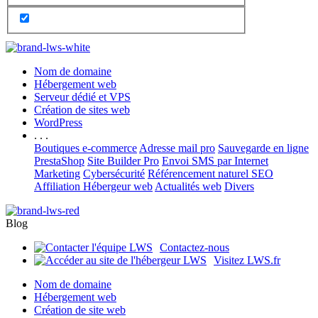
Nom de domaine
Hébergement web
Serveur dédié et VPS
Création de sites web
WordPress
. . .
Boutiques e-commerce
Adresse mail pro
Sauvegarde en ligne
PrestaShop
Site Builder Pro
Envoi SMS par Internet
Marketing
Cybersécurité
Référencement naturel SEO
Affiliation Hébergeur web
Actualités web
Divers
Blog
Contactez-nous
Visitez LWS.fr
Nom de domaine
Hébergement web
Création de site web