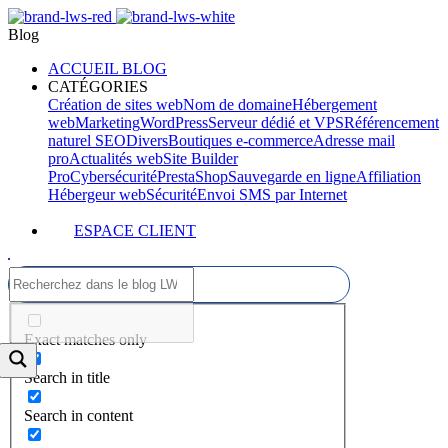
Blog
ACCUEIL BLOG
CATÉGORIES
Création de sites web
Nom de domaine
Hébergement
web
Marketing
WordPress
Serveur dédié et VPS
Référencement
naturel SEO
Divers
Boutiques e-commerce
Adresse mail
pro
Actualités web
Site Builder
Pro
Cybersécurité
PrestaShop
Sauvegarde en ligne
Affiliation
Hébergeur web
Sécurité
Envoi SMS par Internet
ESPACE CLIENT
Exact matches only
Search in title
Search in content