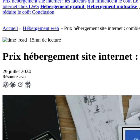
Prix hébergement site internet : les facteurs qui influencent le coût
Le 
internet chez LWS
Hébergement gratuit
H
ébergement mutualisé
réduire le coût
Conclusion
Accueil
»
Hébergement web
»
Prix hébergement site internet : combi
15mn de lecture
Prix hébergement site internet 
29 juillet 2024
Résumez avec: