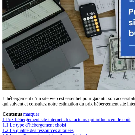
L’hébergement d’un site web est essentiel pour garantir son accessibil
qui suivent et consultez notre estimation du prix hébergement site i
Contenus
masquer
1
Prix hébergement site internet : les facteurs qui influencent le coût
1.1
Le type d’hébergement choisi
1.2
La qualité des ressources allouées