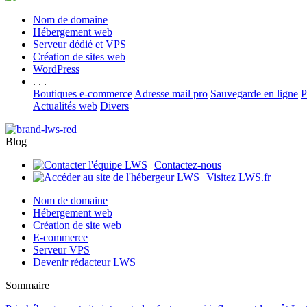
Nom de domaine
Hébergement web
Serveur dédié et VPS
Création de sites web
WordPress
. . .
Boutiques e-commerce
Adresse mail pro
Sauvegarde en ligne
P
Actualités web
Divers
Blog
Contactez-nous
Visitez LWS.fr
Nom de domaine
Hébergement web
Création de site web
E-commerce
Serveur VPS
Devenir rédacteur LWS
Sommaire