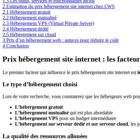
1.3
Les outils, services et fonctionnalités inclus
2
Estimation du prix hébergement site internet chez LWS
2.1
Hébergement gratuit
2.2
Hébergement mutualisé
2.3
Hébergement VPS (Virtual Private Server)
2.4
Hébergement dédié
2.5
Hébergement sur cloud
3
Prix d’un hébergement web : astuces pour réduire le coût
4
Conclusion
Prix hébergement site internet : les facteur
Le premier facteur qui influence le prix hébergement site internet est
l
Le type d’hébergement choisi
Lors de votre recherche, vous constaterez que les hébergeurs web propo
L’hébergement gratuit
L’hébergement mutualisé
qui est plus abordable
L’hébergement VPS
pour un budget intermédiaire
L’hébergement sur serveur dédié et sur serveur cloud
, les 
La qualité des ressources allouées