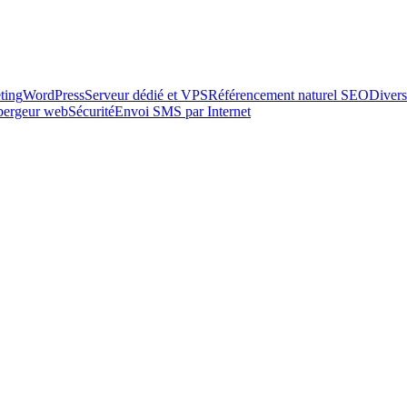
ting
WordPress
Serveur dédié et VPS
Référencement naturel SEO
Divers
ébergeur web
Sécurité
Envoi SMS par Internet