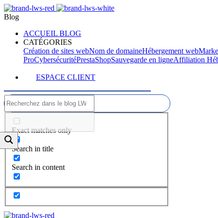
Blog
ACCUEIL BLOG
CATÉGORIES
Création de sites web
Nom de domaine
Hébergement web
Marke
Pro
Cybersécurité
PrestaShop
Sauvegarde en ligne
Affiliation H
ESPACE CLIENT
Exact matches only
Search in title
Search in content