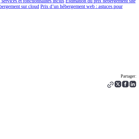
, services et fonctionnalités inclus
Estimation du prix hébergement site
ergement sur cloud
Prix d’un hébergement web : astuces pour
Partager: