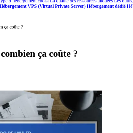
type d’hébergement choisi
La qualité des ressources allouées
Les outils
Hébergement VPS (Virtual Private Server)
Hébergement dédié
Héb
en ça coûte ?
: combien ça coûte ?