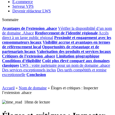
E-commerce
Serveur VPS
Devenir rédacteur LWS
Sommaire
Avantages de l’extension .alsace
Vérifier la disponibilité d’un nom
de domaine .Alsace
Renforcement de l’identité régionale
Accès
direct à un large public régional
Proximité et engagement avec les
consommateurs locaux
Visibilité accrue et avantages en termes
de référencement local
Opportunités de réseautage et de
partenariats locaux
Valorisation des produits et services locaux
Critiques de l’extension .alsace
Limitation géographique
Conditions d’éligibilité
Coût plus élevé comparé aux domaines
classiques
LWS : votre partenaire pour un nom de domaine .alsace
Des services exceptionnels inclus
Des tarifs compétitifs et remise
exceptionnelle
Conclusion
Accueil
»
Nom de domaine
»
Éloges et critiques : Inspecter
l’extension .alsace
18mn de lecture