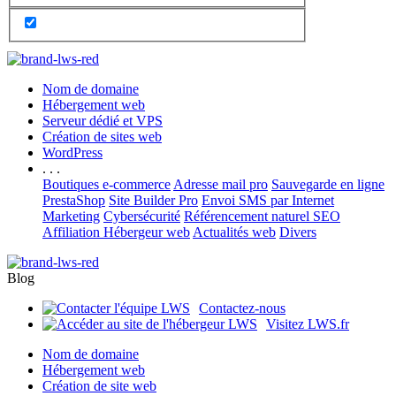
Nom de domaine
Hébergement web
Serveur dédié et VPS
Création de sites web
WordPress
. . .
Boutiques e-commerce
Adresse mail pro
Sauvegarde en ligne
PrestaShop
Site Builder Pro
Envoi SMS par Internet
Marketing
Cybersécurité
Référencement naturel SEO
Affiliation Hébergeur web
Actualités web
Divers
Blog
Contactez-nous
Visitez LWS.fr
Nom de domaine
Hébergement web
Création de site web