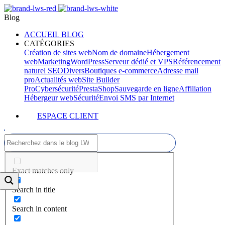
Blog
ACCUEIL BLOG
CATÉGORIES
Création de sites web
Nom de domaine
Hébergement
web
Marketing
WordPress
Serveur dédié et VPS
Référencement
naturel SEO
Divers
Boutiques e-commerce
Adresse mail
pro
Actualités web
Site Builder
Pro
Cybersécurité
PrestaShop
Sauvegarde en ligne
Affiliation
Hébergeur web
Sécurité
Envoi SMS par Internet
ESPACE CLIENT
Exact matches only
Search in title
Search in content