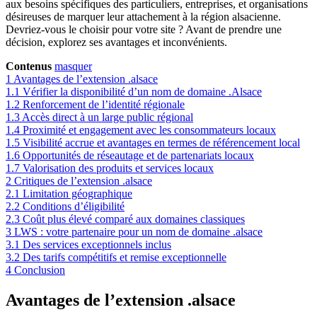
aux besoins spécifiques des particuliers, entreprises, et organisations
désireuses de marquer leur attachement à la région alsacienne.
Devriez-vous le choisir pour votre site ? Avant de prendre une
décision, explorez ses avantages et inconvénients.
Contenus
masquer
1
Avantages de l’extension .alsace
1.1
Vérifier la disponibilité d’un nom de domaine .Alsace
1.2
Renforcement de l’identité régionale
1.3
Accès direct à un large public régional
1.4
Proximité et engagement avec les consommateurs locaux
1.5
Visibilité accrue et avantages en termes de référencement local
1.6
Opportunités de réseautage et de partenariats locaux
1.7
Valorisation des produits et services locaux
2
Critiques de l’extension .alsace
2.1
Limitation géographique
2.2
Conditions d’éligibilité
2.3
Coût plus élevé comparé aux domaines classiques
3
LWS : votre partenaire pour un nom de domaine .alsace
3.1
Des services exceptionnels inclus
3.2
Des tarifs compétitifs et remise exceptionnelle
4
Conclusion
Avantages de l’extension .alsace