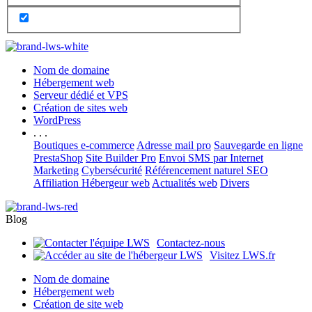
Nom de domaine
Hébergement web
Serveur dédié et VPS
Création de sites web
WordPress
. . .
Boutiques e-commerce
Adresse mail pro
Sauvegarde en ligne
PrestaShop
Site Builder Pro
Envoi SMS par Internet
Marketing
Cybersécurité
Référencement naturel SEO
Affiliation Hébergeur web
Actualités web
Divers
Blog
Contactez-nous
Visitez LWS.fr
Nom de domaine
Hébergement web
Création de site web