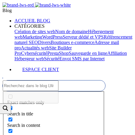
Blog
ACCUEIL BLOG
CATÉGORIES
Création de sites web
Nom de domaine
Hébergement
web
Marketing
WordPress
Serveur dédié et VPS
Référencement
naturel SEO
Divers
Boutiques e-commerce
Adresse mail
pro
Actualités web
Site Builder
Pro
Cybersécurité
PrestaShop
Sauvegarde en ligne
Affiliation
Hébergeur web
Sécurité
Envoi SMS par Internet
ESPACE CLIENT
Exact matches only
Search in title
Search in content