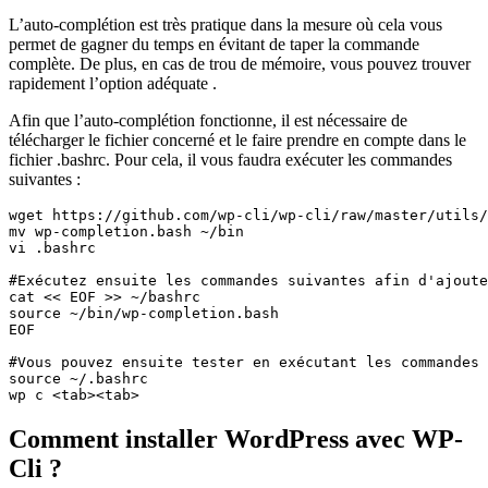
L’auto-complétion est très pratique dans la mesure où cela vous
permet de gagner du temps en évitant de taper la commande
complète. De plus, en cas de trou de mémoire, vous pouvez trouver
rapidement l’option adéquate .
Afin que l’auto-complétion fonctionne, il est nécessaire de
télécharger le fichier concerné et le faire prendre en compte dans le
fichier .bashrc. Pour cela, il vous faudra exécuter les commandes
suivantes :
wget https://github.com/wp-cli/wp-cli/raw/master/utils/
mv wp-completion.bash ~/bin

vi .bashrc

#Exécutez ensuite les commandes suivantes afin d'ajoute
cat << EOF >> ~/bashrc

source ~/bin/wp-completion.bash

EOF

#Vous pouvez ensuite tester en exécutant les commandes 
source ~/.bashrc

wp c <tab><tab>
Comment installer WordPress avec WP-
Cli ?