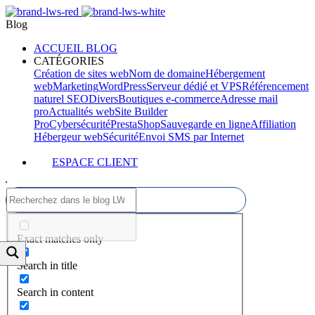
Blog
ACCUEIL BLOG
CATÉGORIES
Création de sites web
Nom de domaine
Hébergement
web
Marketing
WordPress
Serveur dédié et VPS
Référencement
naturel SEO
Divers
Boutiques e-commerce
Adresse mail
pro
Actualités web
Site Builder
Pro
Cybersécurité
PrestaShop
Sauvegarde en ligne
Affiliation
Hébergeur web
Sécurité
Envoi SMS par Internet
ESPACE CLIENT
Exact matches only
Search in title
Search in content