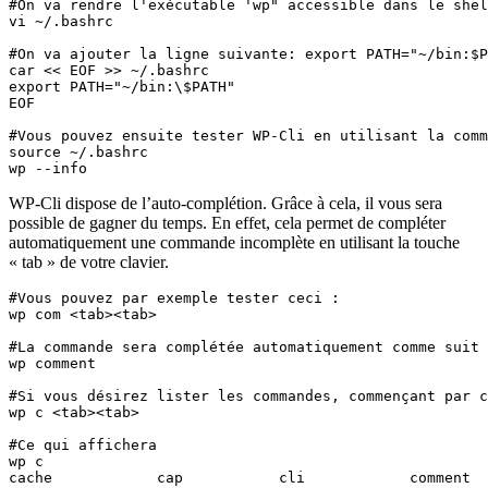
#On va rendre l'exécutable 'wp" accessible dans le shel
vi ~/.bashrc

#On va ajouter la ligne suivante: export PATH="~/bin:$P
car << EOF >> ~/.bashrc

export PATH="~/bin:\$PATH"

EOF

#Vous pouvez ensuite tester WP-Cli en utilisant la comm
source ~/.bashrc

wp --info
WP-Cli dispose de l’auto-complétion. Grâce à cela, il vous sera
possible de gagner du temps. En effet, cela permet de compléter
automatiquement une commande incomplète en utilisant la touche
« tab » de votre clavier.
#Vous pouvez par exemple tester ceci : 

wp com <tab><tab>

#La commande sera complétée automatiquement comme suit 
wp comment

#Si vous désirez lister les commandes, commençant par c
wp c <tab><tab>

#Ce qui affichera

wp c

cache            cap           cli            comment  