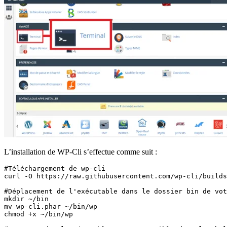
L’installation de WP-Cli s’effectue comme suit :
#Téléchargement de wp-cli

curl -O https://raw.githubusercontent.com/wp-cli/builds
#Déplacement de l'exécutable dans le dossier bin de vot
mkdir ~/bin

mv wp-cli.phar ~/bin/wp

chmod +x ~/bin/wp
