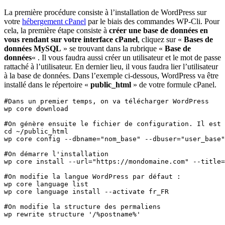
La première procédure consiste à l’installation de WordPress sur
votre
hébergement cPanel
par le biais des commandes WP-Cli. Pour
cela, la première étape consiste à
créer une base de données en
vous rendant sur votre interface cPanel
, cliquez sur «
Bases de
données MySQL
» se trouvant dans la rubrique «
Base de
données
« . Il vous faudra aussi créer un utilisateur et le mot de passe
rattaché à l’utilisateur. En dernier lieu, il vous faudra lier l’utilisateur
à la base de données. Dans l’exemple ci-dessous, WordPress va être
installé dans le répertoire «
public_html
» de votre formule cPanel.
#Dans un premier temps, on va télécharger WordPress

wp core download

#On génère ensuite le fichier de configuration. Il est 
cd ~/public_html

wp core config --dbname="nom_base" --dbuser="user_base"
#On démarre l'installation

wp core install --url="https://mondomaine.com" --title=
#On modifie la langue WordPress par défaut : 

wp core language list

wp core language install --activate fr_FR

#On modifie la structure des permaliens

wp rewrite structure '/%postname%'