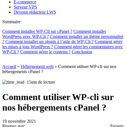
E-commerce
Serveur VPS
Devenir rédacteur LWS
Sommaire
Comment installer WP-Cli sur cPanel ?
Comment installer
WordPress avec WP-Cli ?
Comment installer un thème personnalisé
?
Comment installer un plugin à l’aide de WP-Cli ?
Comment gérer
les mises à jour WordPress ?
Comment gérer les commentaires avec
WP-Cli ?
Comment gérer le contenu ?
Conclusion
Accueil
»
Hébergement web
»
Comment utiliser WP-cli sur nos
hébergements cPanel ?
15mn de lecture
Comment utiliser WP-cli sur
nos hébergements cPanel ?
19 novembre 2021
Résumez avec:
Partager: