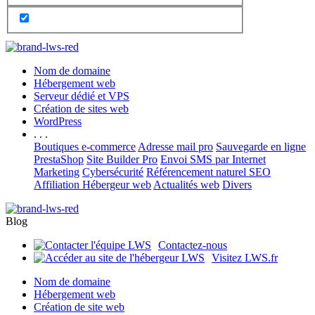
Nom de domaine
Hébergement web
Serveur dédié et VPS
Création de sites web
WordPress
. . .
Boutiques e-commerce
Adresse mail pro
Sauvegarde en ligne
PrestaShop
Site Builder Pro
Envoi SMS par Internet
Marketing
Cybersécurité
Référencement naturel SEO
Affiliation Hébergeur web
Actualités web
Divers
Blog
Contactez-nous
Visitez LWS.fr
Nom de domaine
Hébergement web
Création de site web