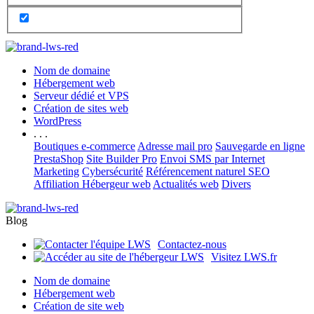
Nom de domaine
Hébergement web
Serveur dédié et VPS
Création de sites web
WordPress
. . .
Boutiques e-commerce
Adresse mail pro
Sauvegarde en ligne
PrestaShop
Site Builder Pro
Envoi SMS par Internet
Marketing
Cybersécurité
Référencement naturel SEO
Affiliation Hébergeur web
Actualités web
Divers
Blog
Contactez-nous
Visitez LWS.fr
Nom de domaine
Hébergement web
Création de site web