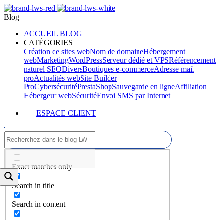
Blog
ACCUEIL BLOG
CATÉGORIES
Création de sites web
Nom de domaine
Hébergement
web
Marketing
WordPress
Serveur dédié et VPS
Référencement
naturel SEO
Divers
Boutiques e-commerce
Adresse mail
pro
Actualités web
Site Builder
Pro
Cybersécurité
PrestaShop
Sauvegarde en ligne
Affiliation
Hébergeur web
Sécurité
Envoi SMS par Internet
ESPACE CLIENT
Exact matches only
Search in title
Search in content