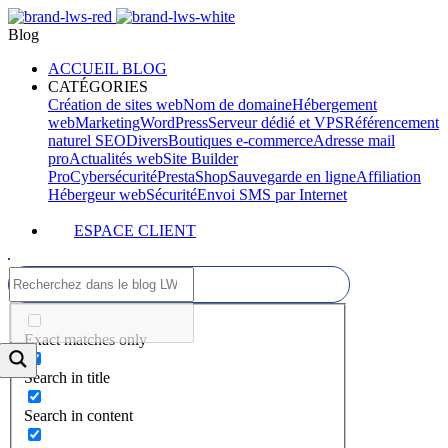
Blog
ACCUEIL BLOG
CATÉGORIES
Création de sites web
Nom de domaine
Hébergement
web
Marketing
WordPress
Serveur dédié et VPS
Référencement
naturel SEO
Divers
Boutiques e-commerce
Adresse mail
pro
Actualités web
Site Builder
Pro
Cybersécurité
PrestaShop
Sauvegarde en ligne
Affiliation
Hébergeur web
Sécurité
Envoi SMS par Internet
ESPACE CLIENT
Exact matches only
Search in title
Search in content