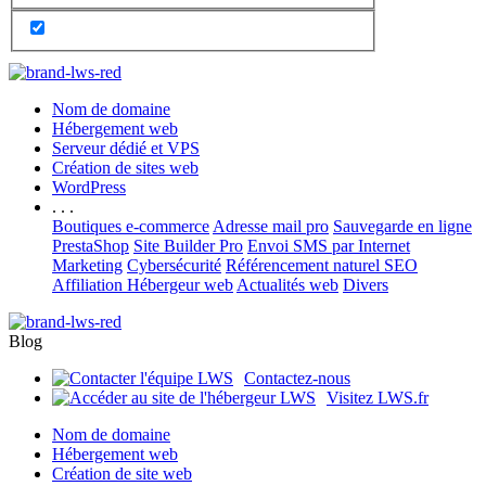
Nom de domaine
Hébergement web
Serveur dédié et VPS
Création de sites web
WordPress
. . .
Boutiques e-commerce
Adresse mail pro
Sauvegarde en ligne
PrestaShop
Site Builder Pro
Envoi SMS par Internet
Marketing
Cybersécurité
Référencement naturel SEO
Affiliation Hébergeur web
Actualités web
Divers
Blog
Contactez-nous
Visitez LWS.fr
Nom de domaine
Hébergement web
Création de site web