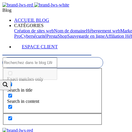
Blog
ACCUEIL BLOG
CATÉGORIES
Création de sites web
Nom de domaine
Hébergement web
Marke
Pro
Cybersécurité
PrestaShop
Sauvegarde en ligne
Affiliation H
ESPACE CLIENT
Exact matches only
Search in title
Search in content