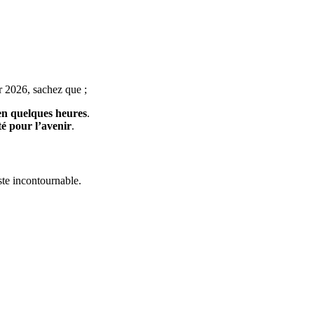
 2026, sachez que ;
 en quelques heures
.
té pour l’avenir
.
ste incontournable.