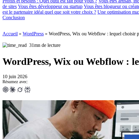
Profils et besoins : Quel outil est fait pour vous ?
Vous êtes artisan, 
de sites
Vous êtes développeur ou startup
Vous êtes blogueur ou créat
est le partenaire idéal quel que soit votre choix ?
Une optimisation ma
Conclusion
Accueil
»
WordPress
»
WordPress, Wix ou Webflow : lequel choisir p
31mn de lecture
WordPress, Wix ou Webflow : leq
10 juin 2026
Résumez avec: