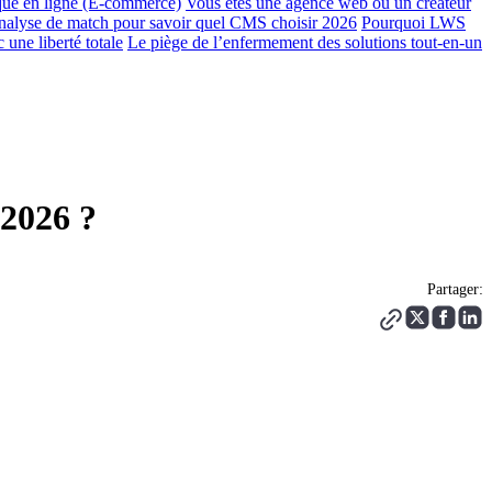
que en ligne (E-commerce)
Vous êtes une agence web ou un créateur
Analyse de match pour savoir quel CMS choisir 2026
Pourquoi LWS
 une liberté totale
Le piège de l’enfermement des solutions tout-en-un
 2026 ?
Partager: