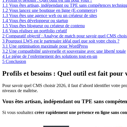
1
Profils et besoins : Quel outil est fait pour vous ?
1.1
Vous êtes artisan, indépendant ou TPE sans compétences techniq
1.2
Vous lancez une boutique en ligne (E-commerce)
1.3
Vous êtes une agence web ou un créateur de sites
1.4
Vous êtes développeur ou startup
1.5
Vous êtes blogueur ou créateur de contenu
1.6
Vous réalisez un portfolio créatif
2
Comparatif objectif : Analyse de match pour savoir quel CMS chois
3
Pourquoi LWS est le partenaire idéal quel que soit votre choix ?
3.1
Une optimisation maximale pour WordPress
3.2
Une compatibilité universelle et souveraine avec une liberté totale
4
Le piège de l’enfermement des solutions tout-en-un
5
Conclusion
Profils et besoins : Quel outil est fait pour 
Pour savoir quel CMS choisir 2026, il faut d’abord identifier votre p
niveaux de maîtrise.
Vous êtes artisan, indépendant ou TPE sans compéten
Si vous souhaitez
créer rapidement une présence en ligne sans c