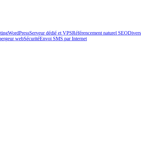
ting
WordPress
Serveur dédié et VPS
Référencement naturel SEO
Divers
ébergeur web
Sécurité
Envoi SMS par Internet