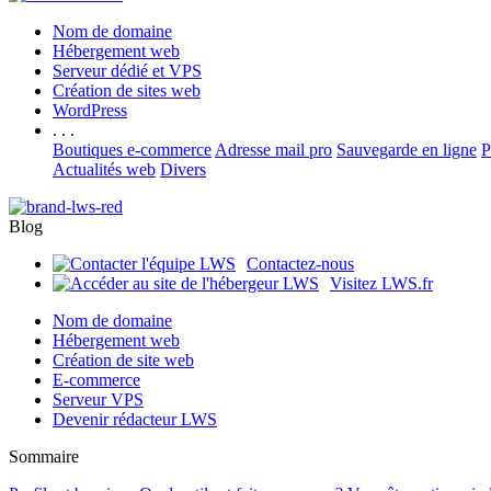
Nom de domaine
Hébergement web
Serveur dédié et VPS
Création de sites web
WordPress
. . .
Boutiques e-commerce
Adresse mail pro
Sauvegarde en ligne
P
Actualités web
Divers
Blog
Contactez-nous
Visitez LWS.fr
Nom de domaine
Hébergement web
Création de site web
E-commerce
Serveur VPS
Devenir rédacteur LWS
Sommaire