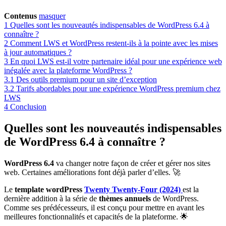
Contenus
masquer
1
Quelles sont les nouveautés indispensables de WordPress 6.4 à
connaître ?
2
Comment LWS et WordPress restent-ils à la pointe avec les mises
à jour automatiques ?
3
En quoi LWS est-il votre partenaire idéal pour une expérience web
inégalée avec la plateforme WordPress ?
3.1
Des outils premium pour un site d’exception
3.2
Tarifs abordables pour une expérience WordPress premium chez
LWS
4
Conclusion
Quelles sont les nouveautés indispensables
de WordPress 6.4 à connaître ?
WordPress 6.4
va changer notre façon de créer et gérer nos sites
web. Certaines améliorations font déjà parler d’elles. 🚀
Le
template wordPress
Twenty Twenty-Four (2024)
est la
dernière addition à la série de
thèmes annuels
de WordPress.
Comme ses prédécesseurs, il est conçu pour mettre en avant les
meilleures fonctionnalités et capacités de la plateforme. 🌟