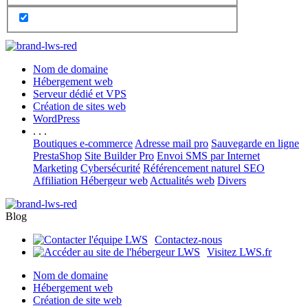
Nom de domaine
Hébergement web
Serveur dédié et VPS
Création de sites web
WordPress
. . .
Boutiques e-commerce
Adresse mail pro
Sauvegarde en ligne
PrestaShop
Site Builder Pro
Envoi SMS par Internet
Marketing
Cybersécurité
Référencement naturel SEO
Affiliation Hébergeur web
Actualités web
Divers
Blog
Contactez-nous
Visitez LWS.fr
Nom de domaine
Hébergement web
Création de site web