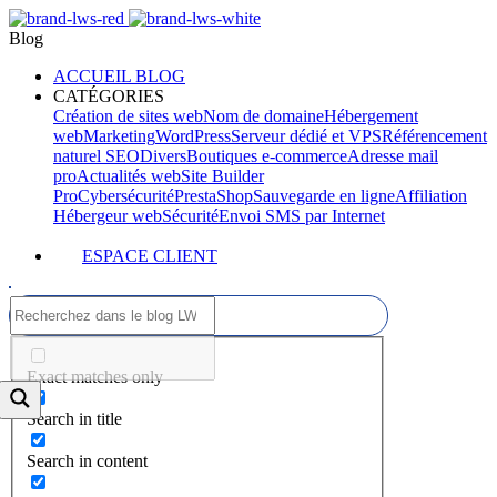
Blog
ACCUEIL BLOG
CATÉGORIES
Création de sites web
Nom de domaine
Hébergement
web
Marketing
WordPress
Serveur dédié et VPS
Référencement
naturel SEO
Divers
Boutiques e-commerce
Adresse mail
pro
Actualités web
Site Builder
Pro
Cybersécurité
PrestaShop
Sauvegarde en ligne
Affiliation
Hébergeur web
Sécurité
Envoi SMS par Internet
ESPACE CLIENT
Exact matches only
Search in title
Search in content