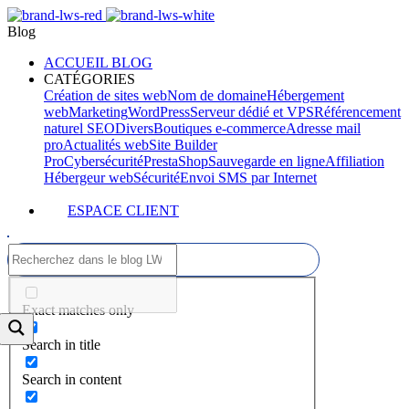
Blog
ACCUEIL BLOG
CATÉGORIES
Création de sites web
Nom de domaine
Hébergement
web
Marketing
WordPress
Serveur dédié et VPS
Référencement
naturel SEO
Divers
Boutiques e-commerce
Adresse mail
pro
Actualités web
Site Builder
Pro
Cybersécurité
PrestaShop
Sauvegarde en ligne
Affiliation
Hébergeur web
Sécurité
Envoi SMS par Internet
ESPACE CLIENT
Exact matches only
Search in title
Search in content