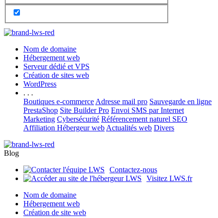
Nom de domaine
Hébergement web
Serveur dédié et VPS
Création de sites web
WordPress
. . .
Boutiques e-commerce
Adresse mail pro
Sauvegarde en ligne
PrestaShop
Site Builder Pro
Envoi SMS par Internet
Marketing
Cybersécurité
Référencement naturel SEO
Affiliation Hébergeur web
Actualités web
Divers
Blog
Contactez-nous
Visitez LWS.fr
Nom de domaine
Hébergement web
Création de site web