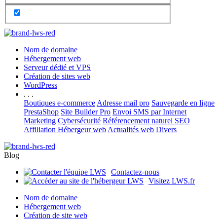
Nom de domaine
Hébergement web
Serveur dédié et VPS
Création de sites web
WordPress
. . .
Boutiques e-commerce
Adresse mail pro
Sauvegarde en ligne
PrestaShop
Site Builder Pro
Envoi SMS par Internet
Marketing
Cybersécurité
Référencement naturel SEO
Affiliation Hébergeur web
Actualités web
Divers
Blog
Contactez-nous
Visitez LWS.fr
Nom de domaine
Hébergement web
Création de site web