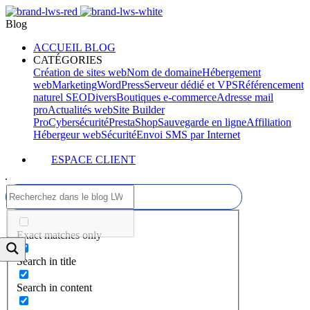
Blog
ACCUEIL BLOG
CATÉGORIES
Création de sites web
Nom de domaine
Hébergement
web
Marketing
WordPress
Serveur dédié et VPS
Référencement
naturel SEO
Divers
Boutiques e-commerce
Adresse mail
pro
Actualités web
Site Builder
Pro
Cybersécurité
PrestaShop
Sauvegarde en ligne
Affiliation
Hébergeur web
Sécurité
Envoi SMS par Internet
ESPACE CLIENT
Exact matches only
Search in title
Search in content