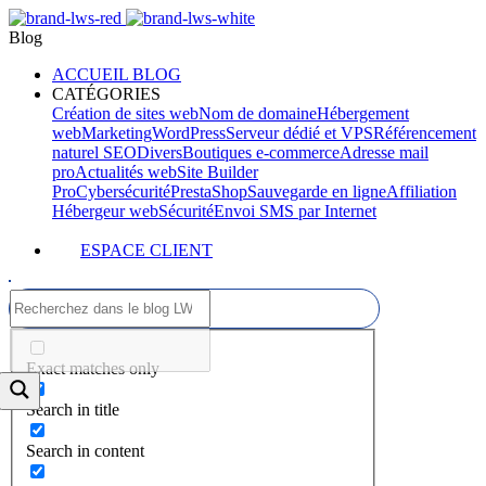
Blog
ACCUEIL BLOG
CATÉGORIES
Création de sites web
Nom de domaine
Hébergement
web
Marketing
WordPress
Serveur dédié et VPS
Référencement
naturel SEO
Divers
Boutiques e-commerce
Adresse mail
pro
Actualités web
Site Builder
Pro
Cybersécurité
PrestaShop
Sauvegarde en ligne
Affiliation
Hébergeur web
Sécurité
Envoi SMS par Internet
ESPACE CLIENT
Exact matches only
Search in title
Search in content