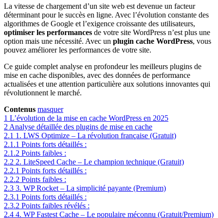
La vitesse de chargement d’un site web est devenue un facteur
déterminant pour le succès en ligne. Avec l’évolution constante des
algorithmes de Google et l’exigence croissante des utilisateurs,
optimiser les performances
de votre site WordPress n’est plus une
option mais une nécessité. Avec un
plugin cache WordPress
, vous
pouvez améliorer les performances de votre site.
Ce guide complet analyse en profondeur les meilleurs plugins de
mise en cache disponibles, avec des données de performance
actualisées et une attention particulière aux solutions innovantes qui
révolutionnent le marché.
Contenus
masquer
1
L’évolution de la mise en cache WordPress en 2025
2
Analyse détaillée des plugins de mise en cache
2.1
1. LWS Optimize – La révolution française (Gratuit)
2.1.1
Points forts détaillés :
2.1.2
Points faibles :
2.2
2. LiteSpeed Cache – Le champion technique (Gratuit)
2.2.1
Points forts détaillés :
2.2.2
Points faibles :
2.3
3. WP Rocket – La simplicité payante (Premium)
2.3.1
Points forts détaillés :
2.3.2
Points faibles révélés :
2.4
4. WP Fastest Cache – Le populaire méconnu (Gratuit/Premium)