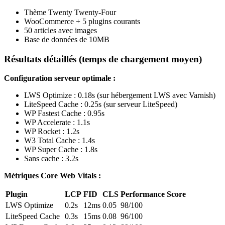
Thème Twenty Twenty-Four
WooCommerce + 5 plugins courants
50 articles avec images
Base de données de 10MB
Résultats détaillés (temps de chargement moyen)
Configuration serveur optimale :
LWS Optimize : 0.18s (sur hébergement LWS avec Varnish)
LiteSpeed Cache : 0.25s (sur serveur LiteSpeed)
WP Fastest Cache : 0.95s
WP Accelerate : 1.1s
WP Rocket : 1.2s
W3 Total Cache : 1.4s
WP Super Cache : 1.8s
Sans cache : 3.2s
Métriques Core Web Vitals :
Plugin
LCP
FID
CLS
Performance Score
LWS Optimize
0.2s
12ms
0.05
98/100
LiteSpeed Cache
0.3s
15ms
0.08
96/100