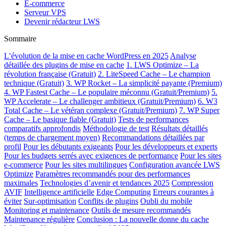
E-commerce
Serveur VPS
Devenir rédacteur LWS
Sommaire
L’évolution de la mise en cache WordPress en 2025
Analyse
détaillée des plugins de mise en cache
1. LWS Optimize – La
révolution française (Gratuit)
2. LiteSpeed Cache – Le champion
technique (Gratuit)
3. WP Rocket – La simplicité payante (Premium)
4. WP Fastest Cache – Le populaire méconnu (Gratuit/Premium)
5.
WP Accelerate – Le challenger ambitieux (Gratuit/Premium)
6. W3
Total Cache – Le vétéran complexe (Gratuit/Premium)
7. WP Super
Cache – Le basique fiable (Gratuit)
Tests de performances
comparatifs approfondis
Méthodologie de test
Résultats détaillés
(temps de chargement moyen)
Recommandations détaillées par
profil
Pour les débutants exigeants
Pour les développeurs et experts
Pour les budgets serrés avec exigences de performance
Pour les sites
e-commerce
Pour les sites multilingues
Configuration avancée LWS
Optimize
Paramètres recommandés pour des performances
maximales
Technologies d’avenir et tendances 2025
Compression
AVIF
Intelligence artificielle
Edge Computing
Erreurs courantes à
éviter
Sur-optimisation
Conflits de plugins
Oubli du mobile
Monitoring et maintenance
Outils de mesure recommandés
Maintenance régulière
Conclusion : La nouvelle donne du cache