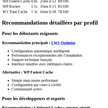
WP Fastest Cache
0.8s
25ms
0.12
89/100
WP Rocket
1.1s
35ms
0.15
85/100
W3 Total Cache
1.3s
45ms
0.18
78/100
Recommandations détaillées par profil
Pour les débutants exigeants
Recommandation principale :
LWS Optimize
Configuration automatique intelligente
Performances exceptionnelles dès l’installation
Support technique français
Interface intuitive avec métriques claires
Alternative : WP Fastest Cache
Simple mais moins performant
Configuration par cases à cocher
Communauté active
Pour les développeurs et experts
Recommandation : LiteSpeed Cache + serveur adapté