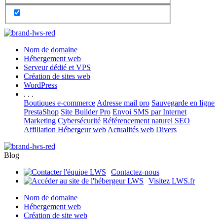
Nom de domaine
Hébergement web
Serveur dédié et VPS
Création de sites web
WordPress
. . .
Boutiques e-commerce
Adresse mail pro
Sauvegarde en ligne
PrestaShop
Site Builder Pro
Envoi SMS par Internet
Marketing
Cybersécurité
Référencement naturel SEO
Affiliation Hébergeur web
Actualités web
Divers
Blog
Contactez-nous
Visitez LWS.fr
Nom de domaine
Hébergement web
Création de site web