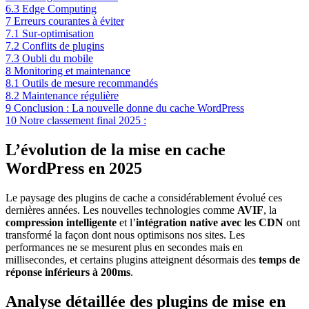
6.3
Edge Computing
7
Erreurs courantes à éviter
7.1
Sur-optimisation
7.2
Conflits de plugins
7.3
Oubli du mobile
8
Monitoring et maintenance
8.1
Outils de mesure recommandés
8.2
Maintenance régulière
9
Conclusion : La nouvelle donne du cache WordPress
10
Notre classement final 2025 :
L’évolution de la mise en cache
WordPress en 2025
Le paysage des plugins de cache a considérablement évolué ces
dernières années. Les nouvelles technologies comme
AVIF
, la
compression intelligente
et l’
intégration native avec les CDN
ont
transformé la façon dont nous optimisons nos sites. Les
performances ne se mesurent plus en secondes mais en
millisecondes, et certains plugins atteignent désormais des
temps de
réponse inférieurs à 200ms
.
Analyse détaillée des plugins de mise en