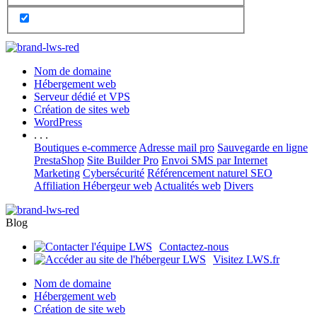
Nom de domaine
Hébergement web
Serveur dédié et VPS
Création de sites web
WordPress
. . .
Boutiques e-commerce
Adresse mail pro
Sauvegarde en ligne
PrestaShop
Site Builder Pro
Envoi SMS par Internet
Marketing
Cybersécurité
Référencement naturel SEO
Affiliation Hébergeur web
Actualités web
Divers
Blog
Contactez-nous
Visitez LWS.fr
Nom de domaine
Hébergement web
Création de site web