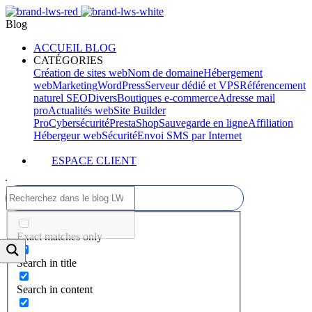
Blog
ACCUEIL BLOG
CATÉGORIES
Création de sites web
Nom de domaine
Hébergement
web
Marketing
WordPress
Serveur dédié et VPS
Référencement
naturel SEO
Divers
Boutiques e-commerce
Adresse mail
pro
Actualités web
Site Builder
Pro
Cybersécurité
PrestaShop
Sauvegarde en ligne
Affiliation
Hébergeur web
Sécurité
Envoi SMS par Internet
ESPACE CLIENT
Exact matches only
Search in title
Search in content