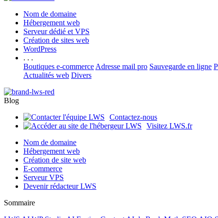
Nom de domaine
Hébergement web
Serveur dédié et VPS
Création de sites web
WordPress
. . .
Boutiques e-commerce
Adresse mail pro
Sauvegarde en ligne
P
Actualités web
Divers
Blog
Contactez-nous
Visitez LWS.fr
Nom de domaine
Hébergement web
Création de site web
E-commerce
Serveur VPS
Devenir rédacteur LWS
Sommaire