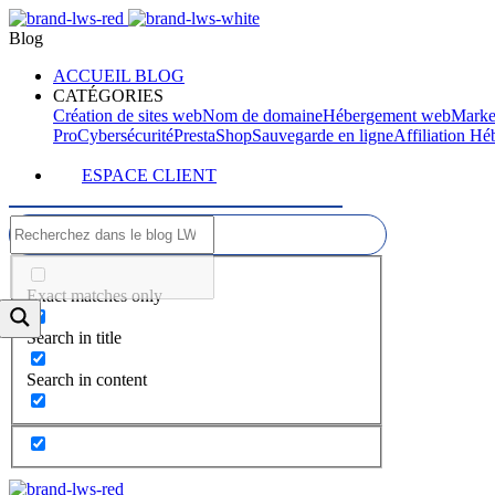
Blog
ACCUEIL BLOG
CATÉGORIES
Création de sites web
Nom de domaine
Hébergement web
Marke
Pro
Cybersécurité
PrestaShop
Sauvegarde en ligne
Affiliation H
ESPACE CLIENT
Exact matches only
Search in title
Search in content