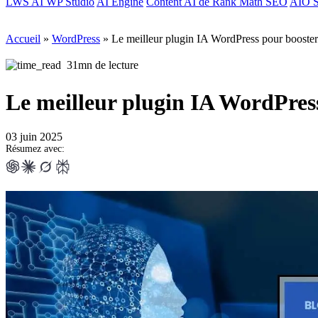
LWS AI WP Studio
AI Engine
Content AI de Rank Math SEO
AIO S
Accueil
»
WordPress
»
Le meilleur plugin IA WordPress pour booster 
31mn de lecture
Le meilleur plugin IA WordPress
03 juin 2025
Résumez avec: