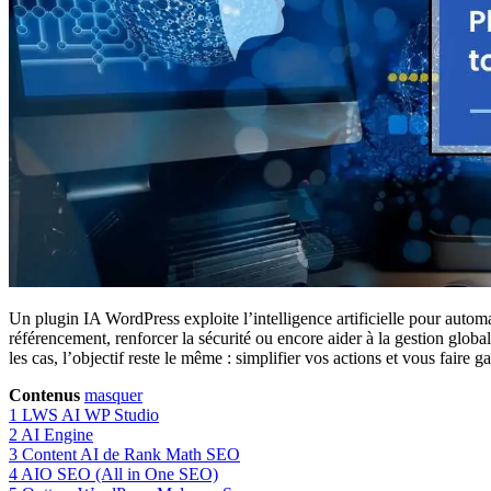
Un plugin IA WordPress exploite l’intelligence artificielle pour automati
référencement, renforcer la sécurité ou encore aider à la gestion globa
les cas, l’objectif reste le même : simplifier vos actions et vous fai
Contenus
masquer
1
LWS AI WP Studio
2
AI Engine
3
Content AI de Rank Math SEO
4
AIO SEO (All in One SEO)