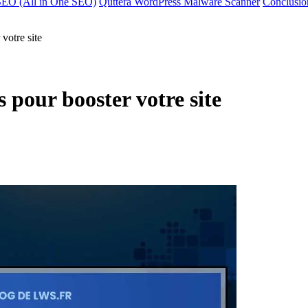
EO (All in One SEO)
Quttera WordPress Malware Scanner
Conclusio
votre site
 pour booster votre site