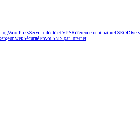
ting
WordPress
Serveur dédié et VPS
Référencement naturel SEO
Divers
ébergeur web
Sécurité
Envoi SMS par Internet