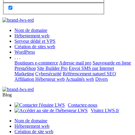
Nom de domaine
Hébergement web
Serveur dédié et VPS
Création de sites web
WordPress
. . .
Boutiques e-commerce
Adresse mail pro
Sauvegarde en ligne
PrestaShop
Site Builder Pro
Envoi SMS par Internet
Marketing
Cybersécurité
Référencement naturel SEO
Affiliation Hébergeur web
Actualités web
Divers
Blog
Contactez-nous
Visitez LWS.fr
Nom de domaine
Hébergement web
Création de site web