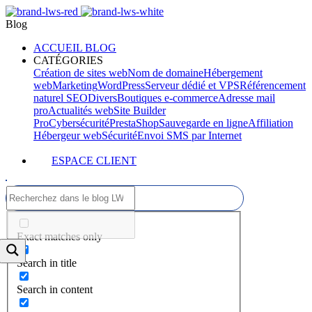
Blog
ACCUEIL BLOG
CATÉGORIES
Création de sites web
Nom de domaine
Hébergement
web
Marketing
WordPress
Serveur dédié et VPS
Référencement
naturel SEO
Divers
Boutiques e-commerce
Adresse mail
pro
Actualités web
Site Builder
Pro
Cybersécurité
PrestaShop
Sauvegarde en ligne
Affiliation
Hébergeur web
Sécurité
Envoi SMS par Internet
ESPACE CLIENT
Exact matches only
Search in title
Search in content