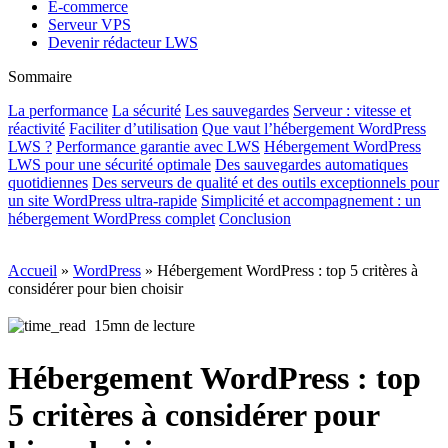
E-commerce
Serveur VPS
Devenir rédacteur LWS
Sommaire
La performance
La sécurité
Les sauvegardes
Serveur : vitesse et
réactivité
Faciliter d’utilisation
Que vaut l’hébergement WordPress
LWS ?
Performance garantie avec LWS
Hébergement WordPress
LWS pour une sécurité optimale
Des sauvegardes automatiques
quotidiennes
Des serveurs de qualité et des outils exceptionnels pour
un site WordPress ultra-rapide
Simplicité et accompagnement : un
hébergement WordPress complet
Conclusion
Accueil
»
WordPress
»
Hébergement WordPress : top 5 critères à
considérer pour bien choisir
15mn de lecture
Hébergement WordPress : top
5 critères à considérer pour