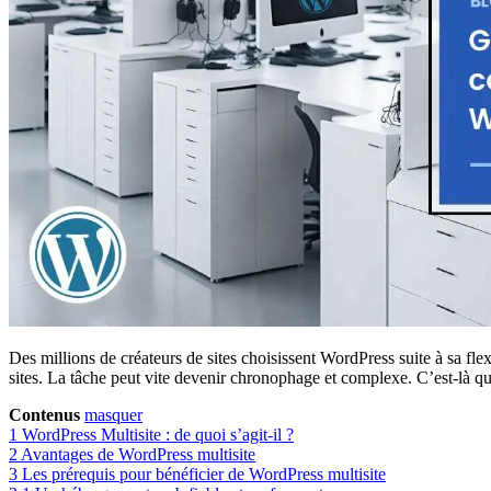
Des millions de créateurs de sites choisissent WordPress suite à sa fl
sites. La tâche peut vite devenir chronophage et complexe. C’est-là qu’
Contenus
masquer
1
WordPress Multisite : de quoi s’agit-il ?
2
Avantages de WordPress multisite
3
Les prérequis pour bénéficier de WordPress multisite