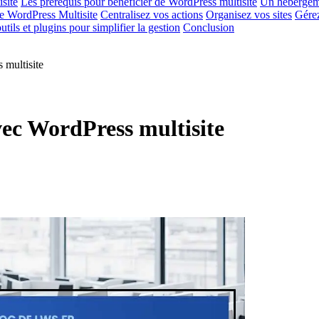
site
Les prérequis pour bénéficier de WordPress multisite
Un hébergeme
de WordPress Multisite
Centralisez vos actions
Organisez vos sites
Gérez
utils et plugins pour simplifier la gestion
Conclusion
 multisite
vec WordPress multisite