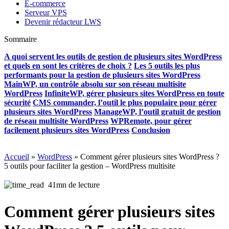
E-commerce
Serveur VPS
Devenir rédacteur LWS
Sommaire
A quoi servent les outils de gestion de plusieurs sites WordPress
et quels en sont les critères de choix ?
Les 5 outils les plus
performants pour la gestion de plusieurs sites WordPress
MainWP, un contrôle absolu sur son réseau multisite
WordPress
InfiniteWP, gérer plusieurs sites WordPress en toute
sécurité
CMS commander, l’outil le plus populaire pour gérer
plusieurs sites WordPress
ManageWP, l’outil gratuit de gestion
de réseau multisite WordPress
WPRemote, pour gérer
facilement plusieurs sites WordPress
Conclusion
Accueil
»
WordPress
»
Comment gérer plusieurs sites WordPress ?
5 outils pour faciliter la gestion – WordPress multisite
41mn de lecture
Comment gérer plusieurs sites