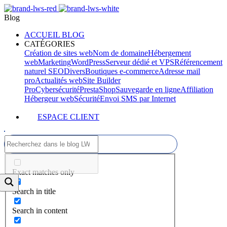
Blog
ACCUEIL BLOG
CATÉGORIES
Création de sites web
Nom de domaine
Hébergement
web
Marketing
WordPress
Serveur dédié et VPS
Référencement
naturel SEO
Divers
Boutiques e-commerce
Adresse mail
pro
Actualités web
Site Builder
Pro
Cybersécurité
PrestaShop
Sauvegarde en ligne
Affiliation
Hébergeur web
Sécurité
Envoi SMS par Internet
ESPACE CLIENT
Exact matches only
Search in title
Search in content