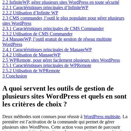
2.2
InfiniteWP, gérer plusieurs sites WordPress en toute sécurité
2.2.1
Caractéristiques principales d’InfiniteWP
2.2.2
Utilisation d’Infinite WP
2.3
CMS commander, l’outil le plus populaire pour gérer plusieurs
sites WordPress
2.3.1
Caractéristiques principales de CMS Commander
2.3.2
Utilisation de CMS Commander
2.4
ManageWP, l’outil gratuit de gestion de réseau multisite
WordPress
2.4.1
Caractéristiques principales de ManageWP
2.4.2
Utilisation de ManageWP
2.5
WPRemote, pour gérer facilement plusieurs sites WordPress
2.5.1
Caractéristiques principales de WPRemote
2.5.2
Utilisation de WPRemote
3
Conclusion
A quoi servent les outils de gestion de
plusieurs sites WordPress et quels en sont
les critères de choix ?
Deux méthodes sont connues pour réussir à
WordPress multisite
. La
première est l’activation de la commande qui permet de gérer
plusieurs sites WordPress. Cette action vous permet de parcourir