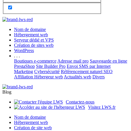
Nom de domaine
Hébergement web
Serveur dédié et VPS
Création de sites web
WordPress
. . .
Boutiques e-commerce
Adresse mail pro
Sauvegarde en ligne
PrestaShop
Site Builder Pro
Envoi SMS par Internet
Marketing
Cybersécurité
Référencement naturel SEO
Affiliation Hébergeur web
Actualités web
Divers
Blog
Contactez-nous
Visitez LWS.fr
Nom de domaine
Hébergement web
Création de site web