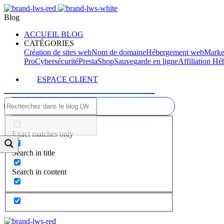
Blog
ACCUEIL BLOG
CATÉGORIES
Création de sites web
Nom de domaine
Hébergement web
Marke
Pro
Cybersécurité
PrestaShop
Sauvegarde en ligne
Affiliation H
ESPACE CLIENT
Exact matches only
Search in title
Search in content