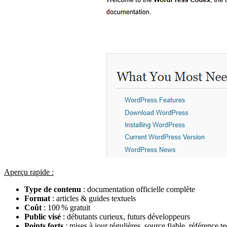
Aperçu rapide :
Type de contenu
: documentation officielle complète
Format
: articles & guides textuels
Coût
: 100 % gratuit
Public visé
: débutants curieux, futurs développeurs
Points forts
: mises à jour régulières, source fiable, référence t