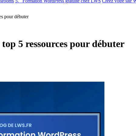
srooms
5. Formation WordPress gratuite chez LWS
Créez votre site 
es pour débuter
top 5 ressources pour débuter