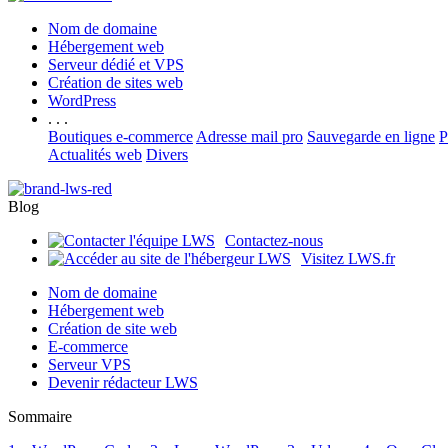
Nom de domaine
Hébergement web
Serveur dédié et VPS
Création de sites web
WordPress
. . .
Boutiques e-commerce
Adresse mail pro
Sauvegarde en ligne
P
Actualités web
Divers
Blog
Contactez-nous
Visitez LWS.fr
Nom de domaine
Hébergement web
Création de site web
E-commerce
Serveur VPS
Devenir rédacteur LWS
Sommaire