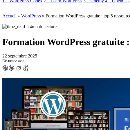
1. WordPress Codex
2. Learn WordPress
3. Udemy
4. OpenClas
Accueil
»
WordPress
»
Formation WordPress gratuite : top 5 ressourc
24mn de lecture
Formation WordPress gratuite : 
22 septembre 2025
Résumez avec: