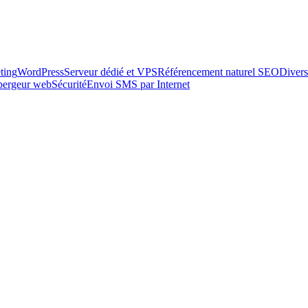
ting
WordPress
Serveur dédié et VPS
Référencement naturel SEO
Divers
ébergeur web
Sécurité
Envoi SMS par Internet