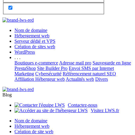
Nom de domaine
Hébergement web
Serveur dédié et VPS
Création de sites web
WordPress
. . .
Boutiques e-commerce
Adresse mail pro
Sauvegarde en ligne
PrestaShop
Site Builder Pro
Envoi SMS par Internet
Marketing
Cybersécurité
Référencement naturel SEO
Affiliation Hébergeur web
Actualités web
Divers
Blog
Contactez-nous
Visitez LWS.fr
Nom de domaine
Hébergement web
Création de site web