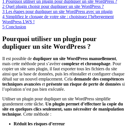
1
Pourquoi utiliser un plugin pour dupliquer un site WordPress ?
2
Quel plugin choisir pour dupliquer un site WordPress ?
3
Les étapes pour dupliquer un site WordPress avec un plugin
4
Simplifiez le clonage de votre site : choisissez l’hébergement
WordPress LWS !
5
Conclusion
Pourquoi utiliser un plugin pour
dupliquer un site WordPress ?
Il est possible de
dupliquer un site WordPress manuellement
,
mais cette méthode peut s’avérer
complexe et chronophage
. Pour
copier un site sans plugin, il faut exporter tous les fichiers du site
ainsi que la base de données, puis les réinstaller et configurer chaque
détail sur un nouvel emplacement. Cela
demande des compétences
techniques avancées
et
présente un risque de perte de données
si
l’opération n’est pas bien exécutée.
Utiliser un plugin pour dupliquer un site WordPress simplifie
grandement cette tâche.
Un plugin permet d’effectuer la copie du
site en quelques clics seulement, sans nécessiter de manipulation
technique
. Cette méthode :
Réduit les risques d’erreur