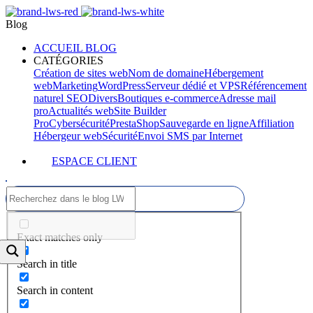
Blog
ACCUEIL BLOG
CATÉGORIES
Création de sites web
Nom de domaine
Hébergement
web
Marketing
WordPress
Serveur dédié et VPS
Référencement
naturel SEO
Divers
Boutiques e-commerce
Adresse mail
pro
Actualités web
Site Builder
Pro
Cybersécurité
PrestaShop
Sauvegarde en ligne
Affiliation
Hébergeur web
Sécurité
Envoi SMS par Internet
ESPACE CLIENT
Exact matches only
Search in title
Search in content