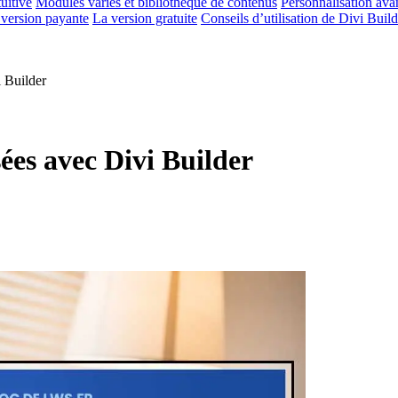
tuitive
Modules variés et bibliothèque de contenus
Personnalisation ava
version payante
La version gratuite
Conseils d’utilisation de Divi Build
 Builder
ées avec Divi Builder