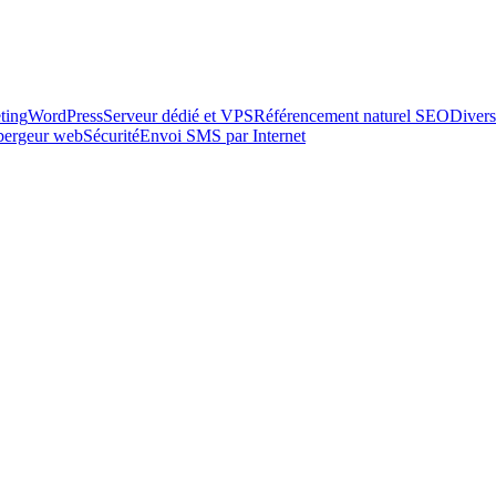
ting
WordPress
Serveur dédié et VPS
Référencement naturel SEO
Divers
ébergeur web
Sécurité
Envoi SMS par Internet