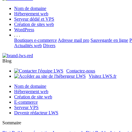
Nom de domaine
Hébergement web
Serveur dédié et VPS
Création de sites web
WordPress
. . .
Boutiques e-commerce
Adresse mail pro
Sauvegarde en ligne
P
Actualités web
Divers
Blog
Contactez-nous
Visitez LWS.fr
Nom de domaine
Hébergement web
Création de site web
E-commerce
Serveur VPS
Devenir rédacteur LWS
Sommaire