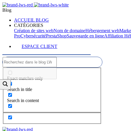
Blog
ACCUEIL BLOG
CATÉGORIES
Création de sites web
Nom de domaine
Hébergement web
Marke
Pro
Cybersécurité
PrestaShop
Sauvegarde en ligne
Affiliation H
ESPACE CLIENT
Exact matches only
Search in title
Search in content