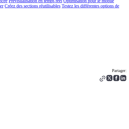
ncée
Prévisualisation en temps réel
Optimisation pour le mobile
er
Créez des sections réutilisables
Testez les différentes options de
Partager: