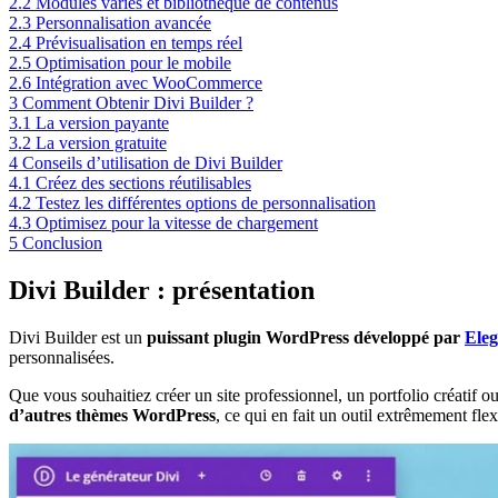
2.2
Modules variés et bibliothèque de contenus
2.3
Personnalisation avancée
2.4
Prévisualisation en temps réel
2.5
Optimisation pour le mobile
2.6
Intégration avec WooCommerce
3
Comment Obtenir Divi Builder ?
3.1
La version payante
3.2
La version gratuite
4
Conseils d’utilisation de Divi Builder
4.1
Créez des sections réutilisables
4.2
Testez les différentes options de personnalisation
4.3
Optimisez pour la vitesse de chargement
5
Conclusion
Divi Builder : présentation
Divi Builder est un
puissant plugin WordPress développé par
Ele
personnalisées.
Que vous souhaitiez créer un site professionnel, un portfolio créatif ou
d’autres thèmes WordPress
, ce qui en fait un outil extrêmement flex