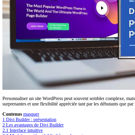
Personnaliser un site WordPress peut souvent sembler complexe, mais il 
surprenantes et une flexibilité appréciée tant par les débutants que par 
Contenus
masquer
1
Divi Builder : présentation
2
Les avantages de Divi Builder
2.1
Interface intuitive