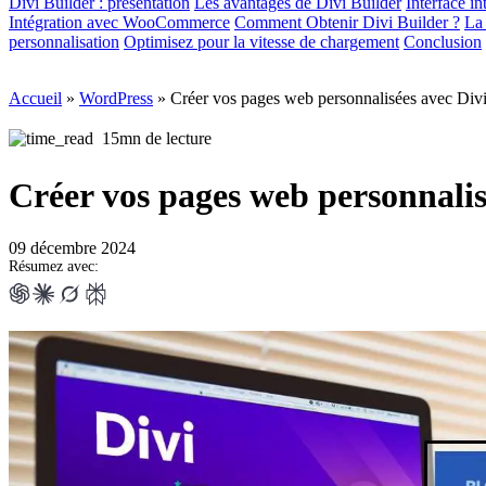
Divi Builder : présentation
Les avantages de Divi Builder
Interface in
Intégration avec WooCommerce
Comment Obtenir Divi Builder ?
La 
personnalisation
Optimisez pour la vitesse de chargement
Conclusion
Accueil
»
WordPress
»
Créer vos pages web personnalisées avec Divi
15mn de lecture
Créer vos pages web personnalis
09 décembre 2024
Résumez avec: