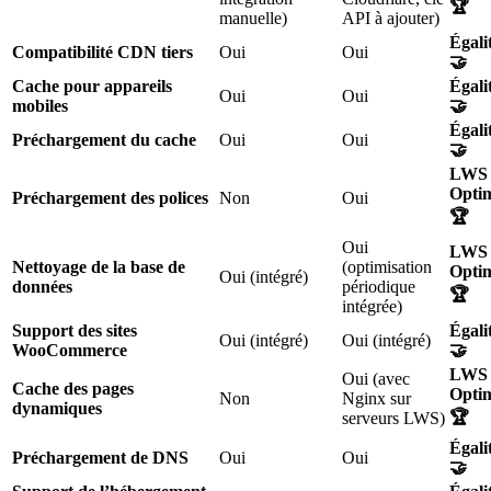
🏆
manuelle)
API à ajouter)
Égali
Compatibilité CDN tiers
Oui
Oui
🤝
Cache pour appareils
Égali
Oui
Oui
mobiles
🤝
Égali
Préchargement du cache
Oui
Oui
🤝
LWS
Opti
Préchargement des polices
Non
Oui
🏆
Oui
LWS
Nettoyage de la base de
(optimisation
Opti
Oui (intégré)
données
périodique
🏆
intégrée)
Support des sites
Égali
Oui (intégré)
Oui (intégré)
WooCommerce
🤝
LWS
Oui (avec
Cache des pages
Opti
Non
Nginx sur
dynamiques
🏆
serveurs LWS)
Égali
Préchargement de DNS
Oui
Oui
🤝