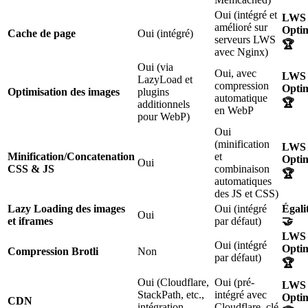
Oui (intégré et
LWS
amélioré sur
Opti
Cache de page
Oui (intégré)
serveurs LWS
🏆
avec Nginx)
Oui (via
Oui, avec
LWS
LazyLoad et
compression
Opti
Optimisation des images
plugins
automatique
🏆
additionnels
en WebP
pour WebP)
Oui
(minification
LWS
Minification/Concatenation
et
Opti
Oui
CSS & JS
combinaison
🏆
automatiques
des JS et CSS)
Lazy Loading des images
Oui (intégré
Égali
Oui
et iframes
par défaut)
🤝
LWS
Oui (intégré
Opti
Compression Brotli
Non
par défaut)
🏆
Oui (Cloudflare,
Oui (pré-
LWS
StackPath, etc.,
intégré avec
Opti
CDN
intégration
Cloudflare, clé