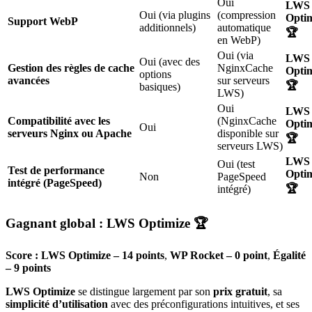
Oui
LWS
Oui (via plugins
(compression
Opti
Support WebP
additionnels)
automatique
🏆
en WebP)
Oui (via
LWS
Oui (avec des
Gestion des règles de cache
NginxCache
Opti
options
avancées
sur serveurs
🏆
basiques)
LWS)
Oui
LWS
Compatibilité avec les
(NginxCache
Opti
Oui
serveurs Nginx ou Apache
disponible sur
🏆
serveurs LWS)
LWS
Oui (test
Test de performance
Opti
Non
PageSpeed
intégré (PageSpeed)
🏆
intégré)
Gagnant global :
LWS Optimize
🏆
Score : LWS Optimize – 14 points
,
WP Rocket – 0 point
,
Égalité
– 9 points
LWS Optimize
se distingue largement par son
prix gratuit
, sa
simplicité d’utilisation
avec des préconfigurations intuitives, et ses