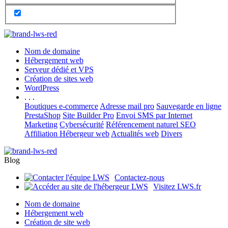
Nom de domaine
Hébergement web
Serveur dédié et VPS
Création de sites web
WordPress
. . .
Boutiques e-commerce
Adresse mail pro
Sauvegarde en ligne
PrestaShop
Site Builder Pro
Envoi SMS par Internet
Marketing
Cybersécurité
Référencement naturel SEO
Affiliation Hébergeur web
Actualités web
Divers
Blog
Contactez-nous
Visitez LWS.fr
Nom de domaine
Hébergement web
Création de site web