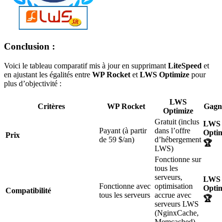
Conclusion :
Voici le tableau comparatif mis à jour en supprimant
LiteSpeed
et
en ajustant les égalités entre
WP Rocket
et
LWS Optimize
pour
plus d’objectivité :
LWS
Critères
WP Rocket
Gagn
Optimize
Gratuit (inclus
LWS
Payant (à partir
dans l’offre
Opti
Prix
de 59 $/an)
d’hébergement
🏆
LWS)
Fonctionne sur
tous les
serveurs,
LWS
Fonctionne avec
optimisation
Opti
Compatibilité
tous les serveurs
accrue avec
🏆
serveurs LWS
(NginxCache,
Memcached)