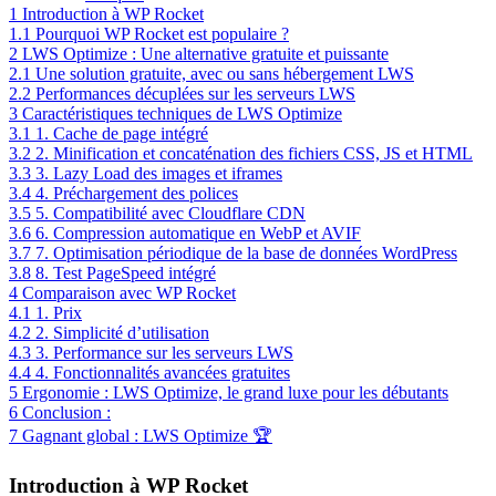
1
Introduction à WP Rocket
1.1
Pourquoi WP Rocket est populaire ?
2
LWS Optimize : Une alternative gratuite et puissante
2.1
Une solution gratuite, avec ou sans hébergement LWS
2.2
Performances décuplées sur les serveurs LWS
3
Caractéristiques techniques de LWS Optimize
3.1
1. Cache de page intégré
3.2
2. Minification et concaténation des fichiers CSS, JS et HTML
3.3
3. Lazy Load des images et iframes
3.4
4. Préchargement des polices
3.5
5. Compatibilité avec Cloudflare CDN
3.6
6. Compression automatique en WebP et AVIF
3.7
7. Optimisation périodique de la base de données WordPress
3.8
8. Test PageSpeed intégré
4
Comparaison avec WP Rocket
4.1
1. Prix
4.2
2. Simplicité d’utilisation
4.3
3. Performance sur les serveurs LWS
4.4
4. Fonctionnalités avancées gratuites
5
Ergonomie : LWS Optimize, le grand luxe pour les débutants
6
Conclusion :
7
Gagnant global : LWS Optimize 🏆
Introduction à WP Rocket