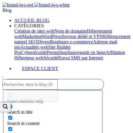
Blog
ACCUEIL BLOG
CATÉGORIES
Création de sites web
Nom de domaine
Hébergement
web
Marketing
WordPress
Serveur dédié et VPS
Référencement
naturel SEO
Divers
Boutiques e-commerce
Adresse mail
pro
Actualités web
Site Builder
Pro
Cybersécurité
PrestaShop
Sauvegarde en ligne
Affiliation
Hébergeur web
Sécurité
Envoi SMS par Internet
ESPACE CLIENT
Exact matches only
Search in title
Search in content