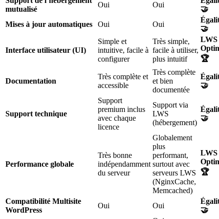
Support de l’hébergement
Égali
Oui
Oui
mutualisé
🤝
Égali
Mises à jour automatiques
Oui
Oui
🤝
LWS
Simple et
Très simple,
Opti
Interface utilisateur (UI)
intuitive, facile à
facile à utiliser,
🏆
configurer
plus intuitif
Très complète
Très complète et
Égali
Documentation
et bien
accessible
🤝
documentée
Support
Support via
premium inclus
Égali
Support technique
LWS
avec chaque
🤝
(hébergement)
licence
Globalement
plus
LWS
Très bonne
performant,
Opti
Performance globale
indépendamment
surtout avec
🏆
du serveur
serveurs LWS
(NginxCache,
Memcached)
Compatibilité Multisite
Égali
Oui
Oui
WordPress
🤝