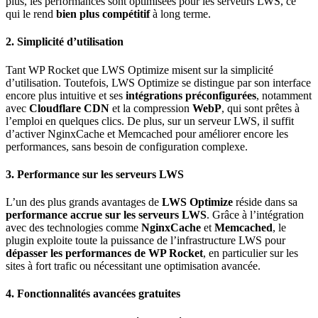
plus, les performances sont optimisées pour les serveurs LWS, ce
qui le rend
bien plus compétitif
à long terme.
2.
Simplicité d’utilisation
Tant WP Rocket que LWS Optimize misent sur la simplicité
d’utilisation. Toutefois, LWS Optimize se distingue par son interface
encore plus intuitive et ses
intégrations préconfigurées
, notamment
avec
Cloudflare CDN
et la compression
WebP
, qui sont prêtes à
l’emploi en quelques clics. De plus, sur un serveur LWS, il suffit
d’activer NginxCache et Memcached pour améliorer encore les
performances, sans besoin de configuration complexe.
3.
Performance sur les serveurs LWS
L’un des plus grands avantages de
LWS Optimize
réside dans sa
performance accrue sur les serveurs LWS
. Grâce à l’intégration
avec des technologies comme
NginxCache
et
Memcached
, le
plugin exploite toute la puissance de l’infrastructure LWS pour
dépasser les performances de WP Rocket
, en particulier sur les
sites à fort trafic ou nécessitant une optimisation avancée.
4.
Fonctionnalités avancées gratuites