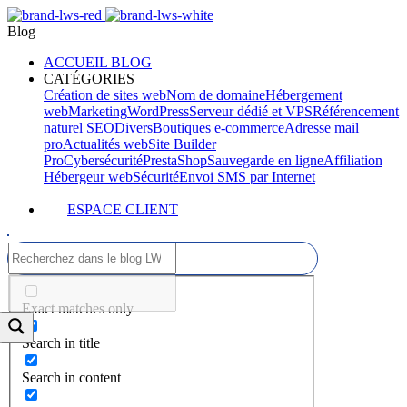
Blog
ACCUEIL BLOG
CATÉGORIES
Création de sites web
Nom de domaine
Hébergement
web
Marketing
WordPress
Serveur dédié et VPS
Référencement
naturel SEO
Divers
Boutiques e-commerce
Adresse mail
pro
Actualités web
Site Builder
Pro
Cybersécurité
PrestaShop
Sauvegarde en ligne
Affiliation
Hébergeur web
Sécurité
Envoi SMS par Internet
ESPACE CLIENT
Exact matches only
Search in title
Search in content