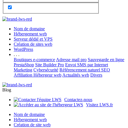
Nom de domaine
Hébergement web
Serveur dédié et VPS
Création de sites web
WordPress
. . .
Boutiques e-commerce
Adresse mail pro
Sauvegarde en ligne
PrestaShop
Site Builder Pro
Envoi SMS par Internet
Marketing
Cybersécurité
Référencement naturel SEO
Affiliation Hébergeur web
Actualités web
Divers
Blog
Contactez-nous
Visitez LWS.fr
Nom de domaine
Hébergement web
Création de site web