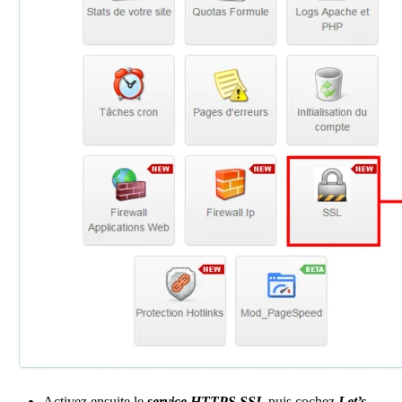
Activez ensuite le
service
HTTPS SSL
puis cochez
Let’s