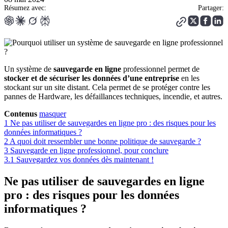
Résumez avec:
Partager:
Un système de
sauvegarde en ligne
professionnel permet de
stocker et de sécuriser les données d’une entreprise
en les
stockant sur un site distant. Cela permet de se protéger contre les
pannes de Hardware, les défaillances techniques, incendie, et autres.
Contenus
masquer
1
Ne pas utiliser de sauvegardes en ligne pro : des risques pour les
données informatiques ?
2
A quoi doit ressembler une bonne politique de sauvegarde ?
3
Sauvegarde en ligne professionnel, pour conclure
3.1
Sauvegardez vos données dès maintenant !
Ne pas utiliser de sauvegardes en ligne
pro : des risques pour les données
informatiques ?