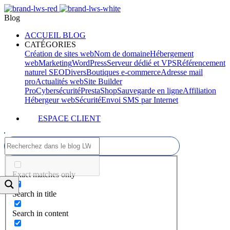
Blog
ACCUEIL BLOG
CATÉGORIES
Création de sites web
Nom de domaine
Hébergement
web
Marketing
WordPress
Serveur dédié et VPS
Référencement
naturel SEO
Divers
Boutiques e-commerce
Adresse mail
pro
Actualités web
Site Builder
Pro
Cybersécurité
PrestaShop
Sauvegarde en ligne
Affiliation
Hébergeur web
Sécurité
Envoi SMS par Internet
ESPACE CLIENT
Exact matches only
Search in title
Search in content