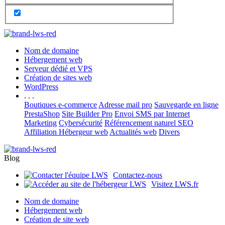
Nom de domaine
Hébergement web
Serveur dédié et VPS
Création de sites web
WordPress
. . .
Boutiques e-commerce
Adresse mail pro
Sauvegarde en ligne
PrestaShop
Site Builder Pro
Envoi SMS par Internet
Marketing
Cybersécurité
Référencement naturel SEO
Affiliation Hébergeur web
Actualités web
Divers
Blog
Contactez-nous
Visitez LWS.fr
Nom de domaine
Hébergement web
Création de site web