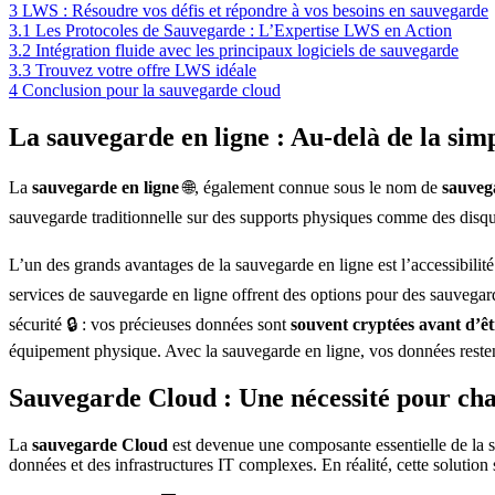
3
LWS : Résoudre vos défis et répondre à vos besoins en sauvegarde
3.1
Les Protocoles de Sauvegarde : L’Expertise LWS en Action
3.2
Intégration fluide avec les principaux logiciels de sauvegarde
3.3
Trouvez votre offre LWS idéale
4
Conclusion pour la sauvegarde cloud
La sauvegarde en ligne : Au-delà de la simp
La
sauvegarde en ligne
🌐, également connue sous le nom de
sauveg
sauvegarde traditionnelle sur des supports physiques comme des disques
L’un des grands avantages de la sauvegarde en ligne est l’accessibilit
services de sauvegarde en ligne offrent des options pour des sauvegar
sécurité 🔒 : vos précieuses données sont
souvent cryptées avant d’êt
équipement physique. Avec la sauvegarde en ligne, vos données restent
Sauvegarde Cloud : Une nécessité pour ch
La
sauvegarde Cloud
est devenue une composante essentielle de la s
données et des infrastructures IT complexes. En réalité, cette solution