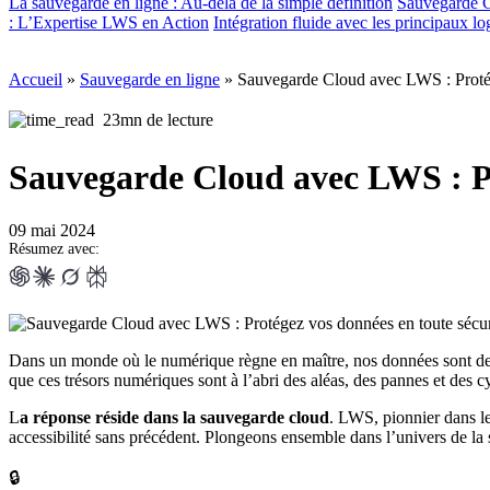
La sauvegarde en ligne : Au-delà de la simple définition
Sauvegarde C
: L’Expertise LWS en Action
Intégration fluide avec les principaux l
Accueil
»
Sauvegarde en ligne
»
Sauvegarde Cloud avec LWS : Protég
23mn de lecture
Sauvegarde Cloud avec LWS : Pro
09 mai 2024
Résumez avec:
Dans un monde où le numérique règne en maître, nos données sont deven
que ces trésors numériques sont à l’abri des aléas, des pannes et des c
L
a réponse réside dans la sauvegarde cloud
. LWS, pionnier dans le
accessibilité sans précédent. Plongeons ensemble dans l’univers de 
🔒