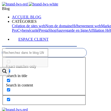
Blog
ACCUEIL BLOG
CATÉGORIES
Création de sites web
Nom de domaine
Hébergement web
Marke
Pro
Cybersécurité
PrestaShop
Sauvegarde en ligne
Affiliation H
ESPACE CLIENT
Exact matches only
Search in title
Search in content