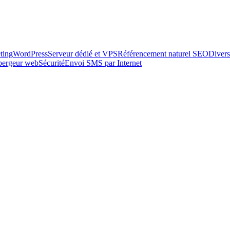
ting
WordPress
Serveur dédié et VPS
Référencement naturel SEO
Divers
ébergeur web
Sécurité
Envoi SMS par Internet