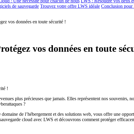
loud : Une nécessité pour chacun de nous
LWS : Résoudre vos défis e
ogiciels de sauvegarde
Trouvez votre offre LWS idéale
Conclusion pour 
ez vos données en toute sécurité !
tégez vos données en toute sécu
ues plus précieuses que jamais. Elles représentent nos souvenirs, notr
yberattaques ?
 domaine de l’hébergement et des solutions web, vous offre une opportu
la sauvegarde cloud avec LWS et découvrons comment protéger efficace