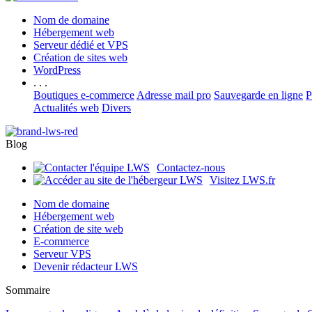
Nom de domaine
Hébergement web
Serveur dédié et VPS
Création de sites web
WordPress
. . .
Boutiques e-commerce
Adresse mail pro
Sauvegarde en ligne
P
Actualités web
Divers
Blog
Contactez-nous
Visitez LWS.fr
Nom de domaine
Hébergement web
Création de site web
E-commerce
Serveur VPS
Devenir rédacteur LWS
Sommaire