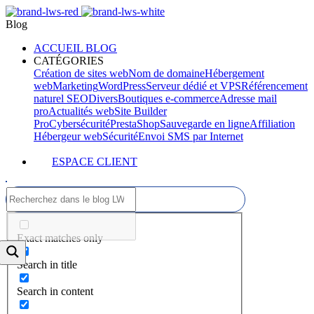
Blog
ACCUEIL BLOG
CATÉGORIES
Création de sites web
Nom de domaine
Hébergement
web
Marketing
WordPress
Serveur dédié et VPS
Référencement
naturel SEO
Divers
Boutiques e-commerce
Adresse mail
pro
Actualités web
Site Builder
Pro
Cybersécurité
PrestaShop
Sauvegarde en ligne
Affiliation
Hébergeur web
Sécurité
Envoi SMS par Internet
ESPACE CLIENT
Exact matches only
Search in title
Search in content