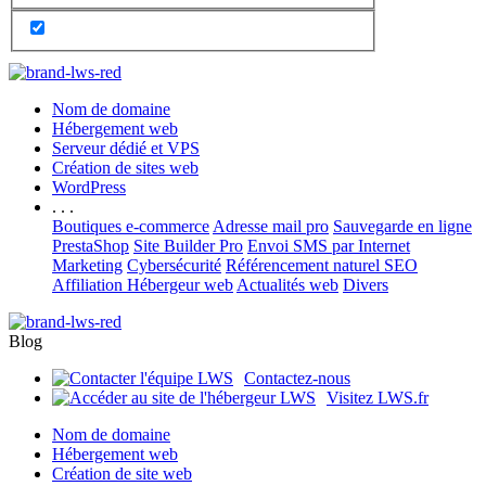
Nom de domaine
Hébergement web
Serveur dédié et VPS
Création de sites web
WordPress
. . .
Boutiques e-commerce
Adresse mail pro
Sauvegarde en ligne
PrestaShop
Site Builder Pro
Envoi SMS par Internet
Marketing
Cybersécurité
Référencement naturel SEO
Affiliation Hébergeur web
Actualités web
Divers
Blog
Contactez-nous
Visitez LWS.fr
Nom de domaine
Hébergement web
Création de site web