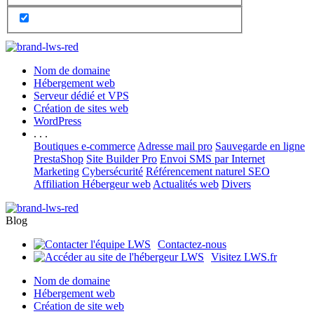
Nom de domaine
Hébergement web
Serveur dédié et VPS
Création de sites web
WordPress
. . .
Boutiques e-commerce
Adresse mail pro
Sauvegarde en ligne
PrestaShop
Site Builder Pro
Envoi SMS par Internet
Marketing
Cybersécurité
Référencement naturel SEO
Affiliation Hébergeur web
Actualités web
Divers
Blog
Contactez-nous
Visitez LWS.fr
Nom de domaine
Hébergement web
Création de site web