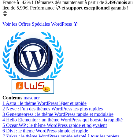
France à -42% ! Démarrez dès maintenant à partir de
3,49€/mois
au
lieu de 5,99€. Performance 🚀 et
support exceptionnel
garantis !
😊
Voir les Offres Spéciales WordPress 🎯
Contenus
masquer
1
Astra : le thème WordPress léger et rapide
2
Neve : l’un des thèmes WordPress les plus rapides
3
Generatepress : le thème WordPress rapide et modulaire
4
Hello Elementor : un thème WordPress qui booste la rapidité
5
OceanWP : le thème WordPress rapide et polyvalent
6
Divi : le thème WordPress simple et rapide
7
Zakra : le thème WordPress rapide adapté à tous les projets