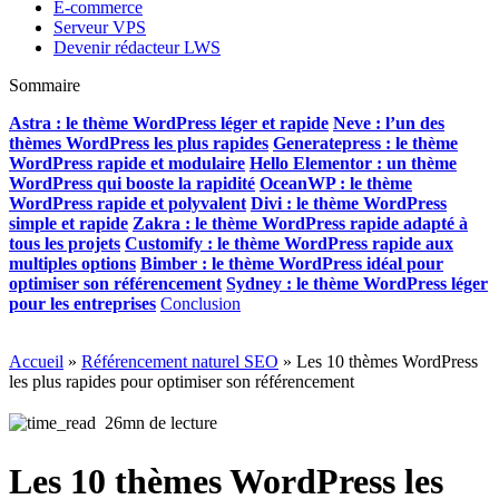
E-commerce
Serveur VPS
Devenir rédacteur LWS
Sommaire
Astra : le thème WordPress léger et rapide
Neve : l’un des
thèmes WordPress les plus rapides
Generatepress : le thème
WordPress rapide et modulaire
Hello Elementor : un thème
WordPress qui booste la rapidité
OceanWP : le thème
WordPress rapide et polyvalent
Divi
: le thème WordPress
simple et rapide
Zakra : le thème WordPress rapide adapté à
tous les projets
Customify : le thème WordPress rapide aux
multiples options
Bimber : le thème WordPress idéal pour
optimiser son référencement
Sydney : le thème WordPress léger
pour les entreprises
Conclusion
Accueil
»
Référencement naturel SEO
»
Les 10 thèmes WordPress
les plus rapides pour optimiser son référencement
26mn de lecture
Les 10 thèmes WordPress les