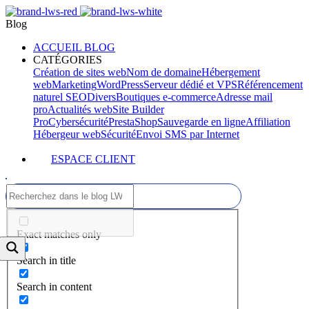
Blog
ACCUEIL BLOG
CATÉGORIES
Création de sites web
Nom de domaine
Hébergement
web
Marketing
WordPress
Serveur dédié et VPS
Référencement
naturel SEO
Divers
Boutiques e-commerce
Adresse mail
pro
Actualités web
Site Builder
Pro
Cybersécurité
PrestaShop
Sauvegarde en ligne
Affiliation
Hébergeur web
Sécurité
Envoi SMS par Internet
ESPACE CLIENT
Exact matches only
Search in title
Search in content