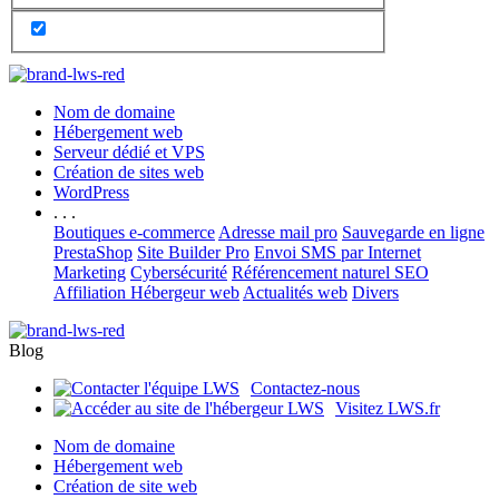
Nom de domaine
Hébergement web
Serveur dédié et VPS
Création de sites web
WordPress
. . .
Boutiques e-commerce
Adresse mail pro
Sauvegarde en ligne
PrestaShop
Site Builder Pro
Envoi SMS par Internet
Marketing
Cybersécurité
Référencement naturel SEO
Affiliation Hébergeur web
Actualités web
Divers
Blog
Contactez-nous
Visitez LWS.fr
Nom de domaine
Hébergement web
Création de site web