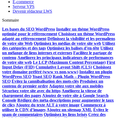
E-commerce
Serveur VPS
Devenir rédacteur LWS
Sommaire
Les bases du SEO WordPress
Installer un thème WordPress
optimisé pour le référencement
Choisissez un thème WordPress
adapté au référencement
Définissez la visibilité et les permaliens
de votre site Web
Optimisez les médias de votre site web
Utilisez
des catégories et des tags
Optimisez les balises d’en-tête
Utilisez
un mélange de liens internes et externes
Facilitez le partage de
contenu
Améliorez les principaux indicateurs de performances
de votre site web
Le LCP (Maximum Content Percentage)
First
Input Delay (FID)
Cumulative Layout Shift (CLS)
Choisissez
votre domaine préféré (www vs non-www)
Installez un plugin
WordPress SEO
Yoast SEO
Rank Math – Plugin WordPress
SEO
Évitez la cannibalisation des mots-clés
Produisez un
contenu de premier ordre
Adaptez votre site aux mobiles
Sécurisez votre site avec du https
Améliorez la vitesse de
chargement des pages
Ajoutez de votre site à Google Search
Console
Rédigez des méta-descriptions pour augmenter le taux
de clics
Ajoutez du texte ALT à votre image
Commencez à
utiliser le CDN d’images
Ajoutez un sitemap XML
Évitez le
spam de commentaires
Optimisez les liens brisés
Créez des