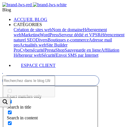
Blog
ACCUEIL BLOG
CATÉGORIES
Création de sites web
Nom de domaine
Hébergement
web
Marketing
WordPress
Serveur dédié et VPS
Référencement
naturel SEO
Divers
Boutiques e-commerce
Adresse mail
pro
Actualités web
Site Builder
Pro
Cybersécurité
PrestaShop
Sauvegarde en ligne
Affiliation
Hébergeur web
Sécurité
Envoi SMS par Internet
ESPACE CLIENT
Exact matches only
Search in title
Search in content