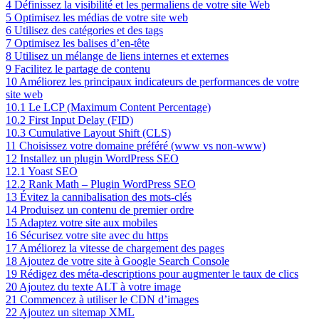
4
Définissez la visibilité et les permaliens de votre site Web
5
Optimisez les médias de votre site web
6
Utilisez des catégories et des tags
7
Optimisez les balises d’en-tête
8
Utilisez un mélange de liens internes et externes
9
Facilitez le partage de contenu
10
Améliorez les principaux indicateurs de performances de votre
site web
10.1
Le LCP (Maximum Content Percentage)
10.2
First Input Delay (FID)
10.3
Cumulative Layout Shift (CLS)
11
Choisissez votre domaine préféré (www vs non-www)
12
Installez un plugin WordPress SEO
12.1
Yoast SEO
12.2
Rank Math – Plugin WordPress SEO
13
Évitez la cannibalisation des mots-clés
14
Produisez un contenu de premier ordre
15
Adaptez votre site aux mobiles
16
Sécurisez votre site avec du https
17
Améliorez la vitesse de chargement des pages
18
Ajoutez de votre site à Google Search Console
19
Rédigez des méta-descriptions pour augmenter le taux de clics
20
Ajoutez du texte ALT à votre image
21
Commencez à utiliser le CDN d’images
22
Ajoutez un sitemap XML