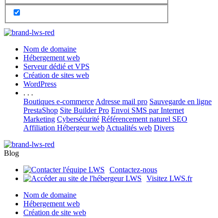
Nom de domaine
Hébergement web
Serveur dédié et VPS
Création de sites web
WordPress
. . .
Boutiques e-commerce
Adresse mail pro
Sauvegarde en ligne
PrestaShop
Site Builder Pro
Envoi SMS par Internet
Marketing
Cybersécurité
Référencement naturel SEO
Affiliation Hébergeur web
Actualités web
Divers
Blog
Contactez-nous
Visitez LWS.fr
Nom de domaine
Hébergement web
Création de site web