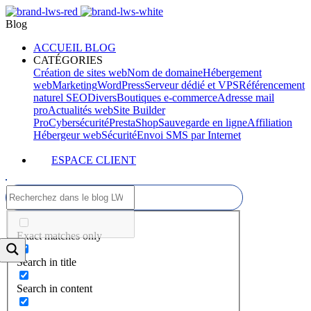
Blog
ACCUEIL BLOG
CATÉGORIES
Création de sites web
Nom de domaine
Hébergement
web
Marketing
WordPress
Serveur dédié et VPS
Référencement
naturel SEO
Divers
Boutiques e-commerce
Adresse mail
pro
Actualités web
Site Builder
Pro
Cybersécurité
PrestaShop
Sauvegarde en ligne
Affiliation
Hébergeur web
Sécurité
Envoi SMS par Internet
ESPACE CLIENT
Exact matches only
Search in title
Search in content