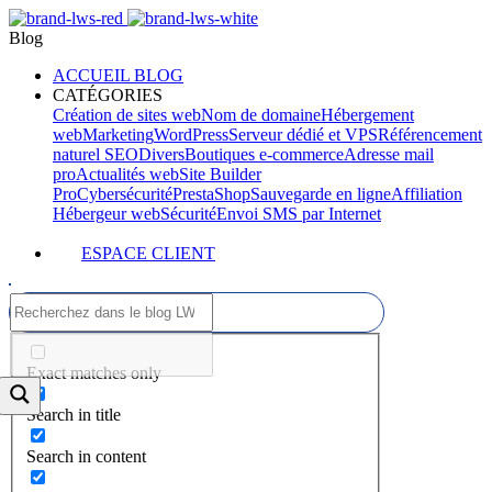
Blog
ACCUEIL BLOG
CATÉGORIES
Création de sites web
Nom de domaine
Hébergement
web
Marketing
WordPress
Serveur dédié et VPS
Référencement
naturel SEO
Divers
Boutiques e-commerce
Adresse mail
pro
Actualités web
Site Builder
Pro
Cybersécurité
PrestaShop
Sauvegarde en ligne
Affiliation
Hébergeur web
Sécurité
Envoi SMS par Internet
ESPACE CLIENT
Exact matches only
Search in title
Search in content