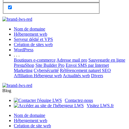
Nom de domaine
Hébergement web
Serveur dédié et VPS
Création de sites web
WordPress
. . .
Boutiques e-commerce
Adresse mail pro
Sauvegarde en ligne
PrestaShop
Site Builder Pro
Envoi SMS par Internet
Marketing
Cybersécurité
Référencement naturel SEO
Affiliation Hébergeur web
Actualités web
Divers
Blog
Contactez-nous
Visitez LWS.fr
Nom de domaine
Hébergement web
Création de site web