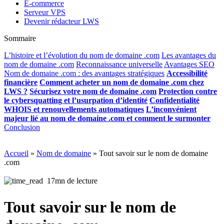
E-commerce
Serveur VPS
Devenir rédacteur LWS
Sommaire
L’histoire et l’évolution du nom de domaine .com
Les avantages du
nom de domaine .com
Reconnaissance universelle
Avantages SEO
Nom de domaine .com : des avantages stratégiques
Accessibilité
financière
Comment acheter un nom de domaine .com chez
LWS ?
Sécurisez votre nom de domaine .com
Protection contre
le cybersquatting et l’usurpation d’identité
Confidentialité
WHOIS et renouvellements automatiques
L’inconvénient
majeur lié au nom de domaine .com et comment le surmonter
Conclusion
Accueil
»
Nom de domaine
»
Tout savoir sur le nom de domaine
.com
17mn de lecture
Tout savoir sur le nom de