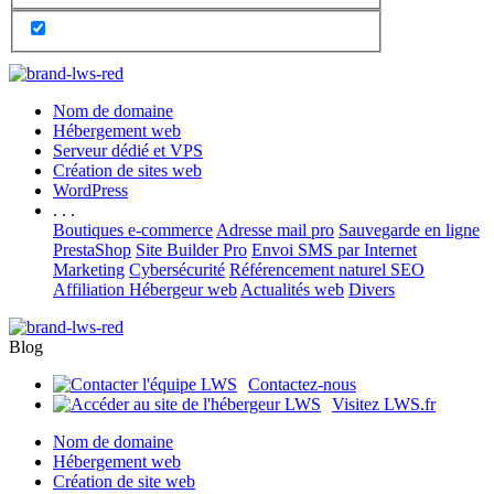
Nom de domaine
Hébergement web
Serveur dédié et VPS
Création de sites web
WordPress
. . .
Boutiques e-commerce
Adresse mail pro
Sauvegarde en ligne
PrestaShop
Site Builder Pro
Envoi SMS par Internet
Marketing
Cybersécurité
Référencement naturel SEO
Affiliation Hébergeur web
Actualités web
Divers
Blog
Contactez-nous
Visitez LWS.fr
Nom de domaine
Hébergement web
Création de site web