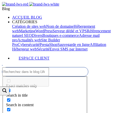
Blog
ACCUEIL BLOG
CATÉGORIES
Création de sites web
Nom de domaine
Hébergement
web
Marketing
WordPress
Serveur dédié et VPS
Référencement
naturel SEO
Divers
Boutiques e-commerce
Adresse mail
pro
Actualités web
Site Builder
Pro
Cybersécurité
PrestaShop
Sauvegarde en ligne
Affiliation
Hébergeur web
Sécurité
Envoi SMS par Internet
ESPACE CLIENT
Exact matches only
Search in title
Search in content