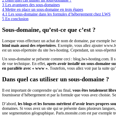
2
Dans quel cas utiliser un sous-domaine ?
3
Les avantages des sous-domaines
4
Mettre en place un sous-domaine en trois étapes
4.1
Les sous-domaine dans les formules d’hébergement chez LWS
5
En conclusion
Sous-domaine, qu’est-ce que c’est ?
Lorsque vous effectuez un achat de nom de domaine, par exemple lws-
html mais aussi des répertoires
. Exemple, vous allez ajouter www.lws
est un sous-répertoire du site lws-hosting. Cependant, un sous-réperto
Un sous-domaine se présente comme ceci : blog.lws-hosting.com. Il s’a
de vue technique. En effet,
après avoir installé un sous-domaine su
en parallèle avec « www »
. Toutefois, vous allez voir par la suite q
Dans quel cas utiliser un sous-domaine ?
Il est important de comprendre qu’au final,
vous êtes totalement lib
fournisseur d’hébergement et par la formule que vous avez choisie. Seu
D’abord,
les blogs et les forums méritent d’avoir leurs propres s
domaines. Si vous avez un site qui se présente dans plusieurs langues,
une segmentation géographique. Paris.monsite.com est par exemple trè