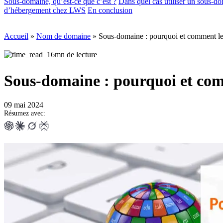
Sous-domaine, qu’est-ce que c’est ?
Dans quel cas utiliser un sous-d
d’hébergement chez LWS
En conclusion
Accueil
»
Nom de domaine
»
Sous-domaine : pourquoi et comment les 
16mn de lecture
Sous-domaine : pourquoi et comm
09 mai 2024
Résumez avec: