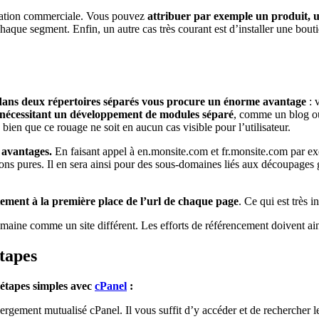
ntation commerciale. Vous pouvez
attribuer par exemple un produit, 
chaque segment. Enfin, un autre cas très courant est d’installer une bo
 dans deux répertoires séparés vous procure un énorme avantage
: v
te nécessitant un développement de modules séparé
, comme un blog ou
, bien que ce rouage ne soit en aucun cas visible pour l’utilisateur.
 avantages.
En faisant appel à en.monsite.com et fr.monsite.com par e
ions pures. Il en sera ainsi pour des sous-domaines liés aux découpages
tement à la première place de l’url de chaque page
. Ce qui est très
aine comme un site différent. Les efforts de référencement doivent ains
tapes
 étapes simples avec
cPanel
:
bergement mutualisé cPanel. Il vous suffit d’y accéder et de recherche