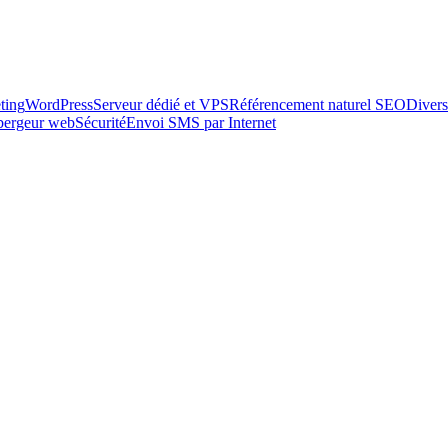
ting
WordPress
Serveur dédié et VPS
Référencement naturel SEO
Divers
ébergeur web
Sécurité
Envoi SMS par Internet