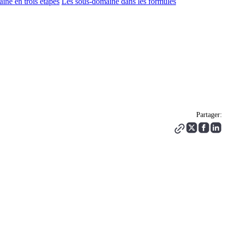
ine en trois étapes
Les sous-domaine dans les formules
Partager: