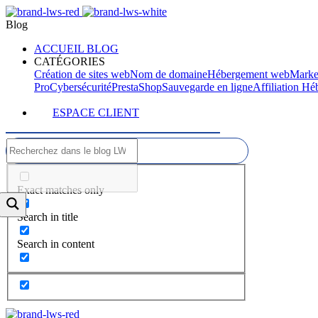
Blog
ACCUEIL BLOG
CATÉGORIES
Création de sites web
Nom de domaine
Hébergement web
Marke
Pro
Cybersécurité
PrestaShop
Sauvegarde en ligne
Affiliation H
ESPACE CLIENT
Exact matches only
Search in title
Search in content