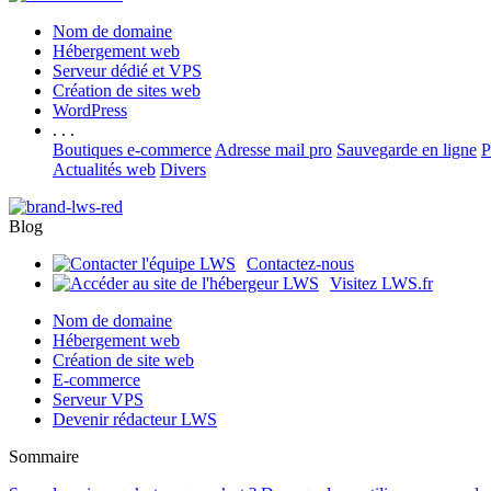
Nom de domaine
Hébergement web
Serveur dédié et VPS
Création de sites web
WordPress
. . .
Boutiques e-commerce
Adresse mail pro
Sauvegarde en ligne
P
Actualités web
Divers
Blog
Contactez-nous
Visitez LWS.fr
Nom de domaine
Hébergement web
Création de site web
E-commerce
Serveur VPS
Devenir rédacteur LWS
Sommaire