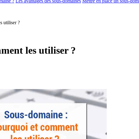
omaine ?
Les avantages des sous-domaines
Mettre en place un sous-doma
utiliser ?
ent les utiliser ?