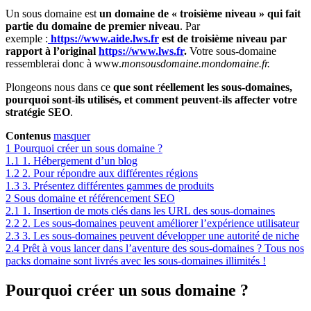
Un sous domaine est
un domaine de « troisième niveau » qui fait
partie du domaine de premier niveau
. Par
exemple :
https://www.aide.lws.fr
est de troisième niveau par
rapport à l’original
https://www.lws.fr
.
Votre sous-domaine
ressemblerai donc à www.
monsousdomaine.mondomaine.fr.
Plongeons nous dans ce
que sont réellement les sous-domaines,
pourquoi sont-ils utilisés, et comment peuvent-ils affecter votre
stratégie SEO
.
Contenus
masquer
1
Pourquoi créer un sous domaine ?
1.1
1. Hébergement d’un blog
1.2
2. Pour répondre aux différentes régions
1.3
3. Présentez différentes gammes de produits
2
Sous domaine et référencement SEO
2.1
1. Insertion de mots clés dans les URL des sous-domaines
2.2
2. Les sous-domaines peuvent améliorer l’expérience utilisateur
2.3
3. Les sous-domaines peuvent développer une autorité de niche
2.4
Prêt à vous lancer dans l’aventure des sous-domaines ? Tous nos
packs domaine sont livrés avec les sous-domaines illimités !
Pourquoi créer un sous domaine ?