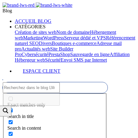
Blog
ACCUEIL BLOG
CATÉGORIES
Création de sites web
Nom de domaine
Hébergement
web
Marketing
WordPress
Serveur dédié et VPS
Référencement
naturel SEO
Divers
Boutiques e-commerce
Adresse mail
pro
Actualités web
Site Builder
Pro
Cybersécurité
PrestaShop
Sauvegarde en ligne
Affiliation
Hébergeur web
Sécurité
Envoi SMS par Internet
ESPACE CLIENT
Exact matches only
Search in title
Search in content