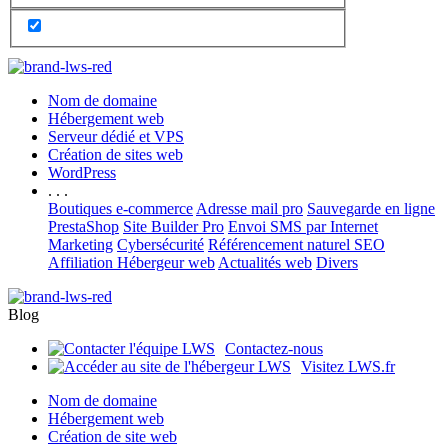
Nom de domaine
Hébergement web
Serveur dédié et VPS
Création de sites web
WordPress
. . .
Boutiques e-commerce
Adresse mail pro
Sauvegarde en ligne
PrestaShop
Site Builder Pro
Envoi SMS par Internet
Marketing
Cybersécurité
Référencement naturel SEO
Affiliation Hébergeur web
Actualités web
Divers
Blog
Contactez-nous
Visitez LWS.fr
Nom de domaine
Hébergement web
Création de site web