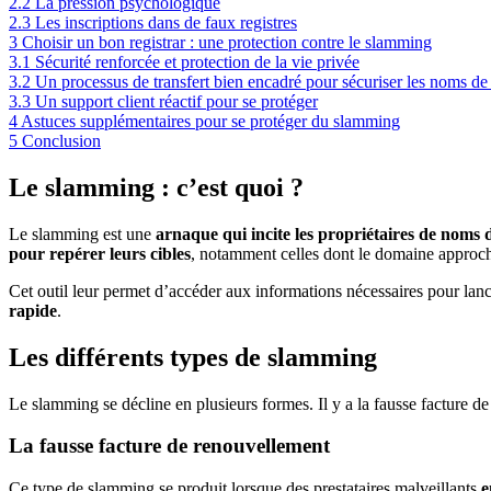
2.2
La pression psychologique
2.3
Les inscriptions dans de faux registres
3
Choisir un bon registrar : une protection contre le slamming
3.1
Sécurité renforcée et protection de la vie privée
3.2
Un processus de transfert bien encadré pour sécuriser les noms d
3.3
Un support client réactif pour se protéger
4
Astuces supplémentaires pour se protéger du slamming
5
Conclusion
Le slamming : c’est quoi ?
Le slamming est une
arnaque qui
incite les propriétaires de noms 
pour repérer leurs cibles
, notamment celles dont le domaine approch
Cet outil leur permet d’accéder aux informations nécessaires pour lancer
rapide
.
Les différents types de slamming
Le slamming se décline en plusieurs formes. Il y a la fausse facture de
La fausse facture de renouvellement
Ce type de slamming se produit lorsque des prestataires malveillants
e