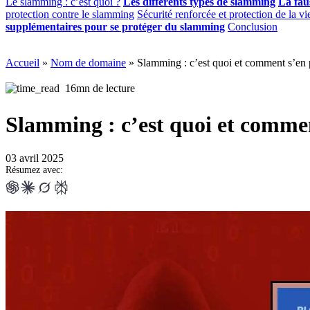
Le slamming : c’est quoi ?
Les différents types de slamming
La fau
protection contre le slamming
Sécurité renforcée et protection de la vi
supplémentaires pour se protéger du slamming
Conclusion
Accueil
»
Nom de domaine
»
Slamming : c’est quoi et comment s’en 
16mn de lecture
Slamming : c’est quoi et commen
03 avril 2025
Résumez avec: