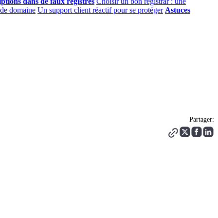
iptions dans de faux registres
Choisir un bon registrar : une
s de domaine
Un support client réactif pour se protéger
Astuces
Partager: