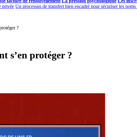
sse facture de renouvellement
La pression psychologique
Les inscr
e privée
Un processus de transfert bien encadré pour sécuriser les nom
protéger ?
t s’en protéger ?