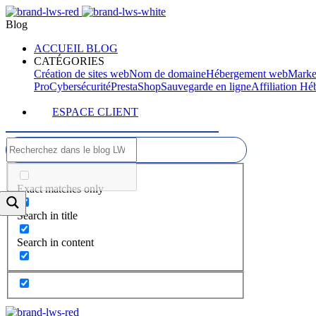
Blog
ACCUEIL BLOG
CATÉGORIES
Création de sites web
Nom de domaine
Hébergement web
Marke
Pro
Cybersécurité
PrestaShop
Sauvegarde en ligne
Affiliation H
ESPACE CLIENT
Exact matches only
Search in title
Search in content