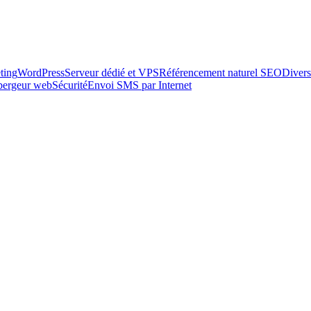
ting
WordPress
Serveur dédié et VPS
Référencement naturel SEO
Divers
ébergeur web
Sécurité
Envoi SMS par Internet