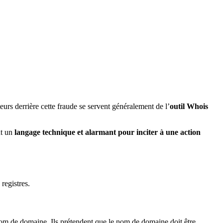
teurs derrière cette fraude se servent généralement de l’
outil Whois
nt un
langage technique et alarmant pour inciter à une action
registres.
om de domaine. Ils prétendent que le nom de domaine doit être