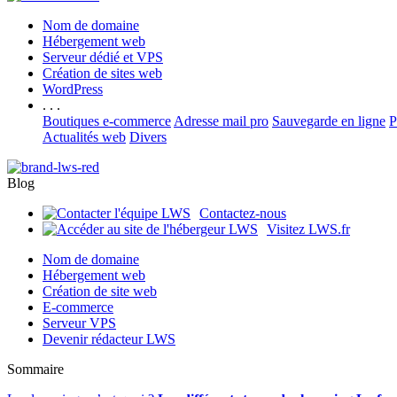
Nom de domaine
Hébergement web
Serveur dédié et VPS
Création de sites web
WordPress
. . .
Boutiques e-commerce
Adresse mail pro
Sauvegarde en ligne
P
Actualités web
Divers
Blog
Contactez-nous
Visitez LWS.fr
Nom de domaine
Hébergement web
Création de site web
E-commerce
Serveur VPS
Devenir rédacteur LWS
Sommaire