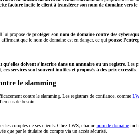
ette facture incite le client à transférer son nom de domaine vers l
Il lui propose de
protéger son nom de domaine contre des cybersquatte
 affirmant que le nom de domaine est en danger, ce qui
pousse l’entrep
nt qu’elles doivent s’inscrire dans un annuaire ou un registre
. Les p
t,
ces
services sont souvent inutiles et proposés à des prix excessifs
.
contre le slamming
 efficacement contre le slamming. Les registrars de confiance, comme
L
f en cas de besoin.
éger les comptes de ses clients. Chez LWS, chaque
nom de domaine
incl
ivée que par le titulaire du compte via un accès sécurisé.