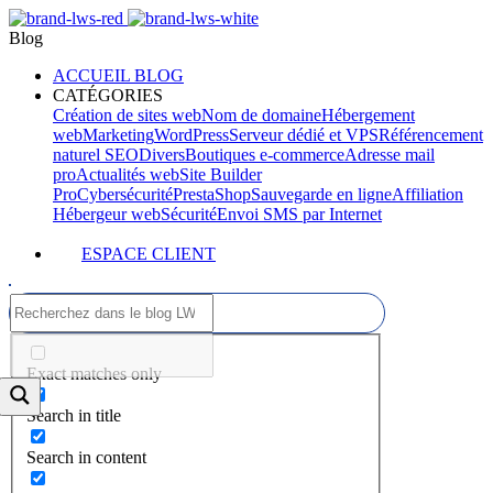
Blog
ACCUEIL BLOG
CATÉGORIES
Création de sites web
Nom de domaine
Hébergement
web
Marketing
WordPress
Serveur dédié et VPS
Référencement
naturel SEO
Divers
Boutiques e-commerce
Adresse mail
pro
Actualités web
Site Builder
Pro
Cybersécurité
PrestaShop
Sauvegarde en ligne
Affiliation
Hébergeur web
Sécurité
Envoi SMS par Internet
ESPACE CLIENT
Exact matches only
Search in title
Search in content