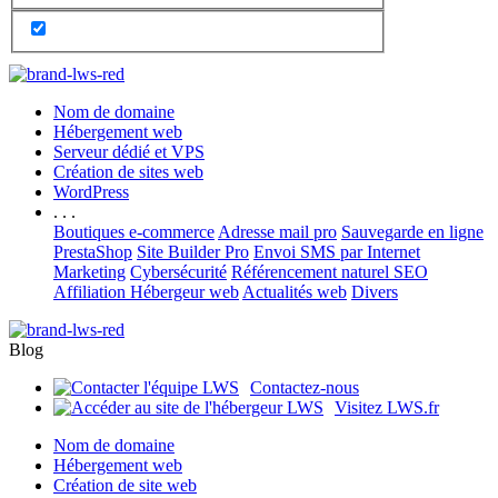
Nom de domaine
Hébergement web
Serveur dédié et VPS
Création de sites web
WordPress
. . .
Boutiques e-commerce
Adresse mail pro
Sauvegarde en ligne
PrestaShop
Site Builder Pro
Envoi SMS par Internet
Marketing
Cybersécurité
Référencement naturel SEO
Affiliation Hébergeur web
Actualités web
Divers
Blog
Contactez-nous
Visitez LWS.fr
Nom de domaine
Hébergement web
Création de site web