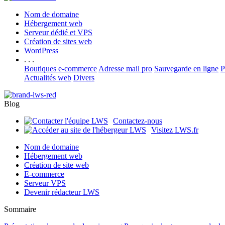
Nom de domaine
Hébergement web
Serveur dédié et VPS
Création de sites web
WordPress
. . .
Boutiques e-commerce
Adresse mail pro
Sauvegarde en ligne
P
Actualités web
Divers
Blog
Contactez-nous
Visitez LWS.fr
Nom de domaine
Hébergement web
Création de site web
E-commerce
Serveur VPS
Devenir rédacteur LWS
Sommaire