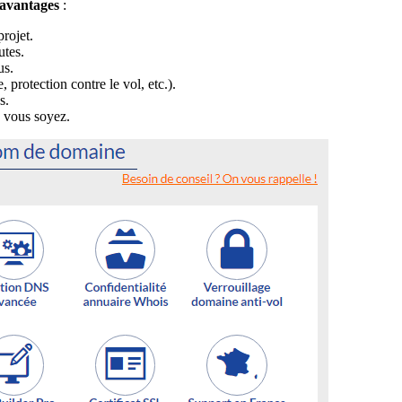
 avantages
:
projet.
utes.
us.
rotection contre le vol, etc.).
s.
 vous soyez.