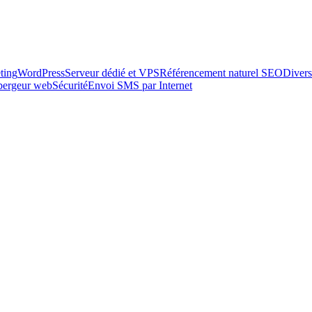
ting
WordPress
Serveur dédié et VPS
Référencement naturel SEO
Divers
ébergeur web
Sécurité
Envoi SMS par Internet