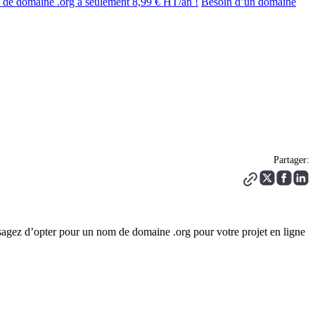
 de domaine .org à seulement 8,99 € HT/an !
Besoin d’un domaine
Partager:
visagez d’opter pour un nom de domaine .org pour votre projet en ligne