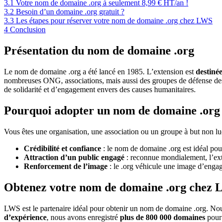
3.1
Votre nom de domaine .org à seulement 8,99 € HT/an !
3.2
Besoin d’un domaine .org gratuit ?
3.3
Les étapes pour réserver votre nom de domaine .org chez LWS
4
Conclusion
Présentation du nom de domaine .org
Le nom de domaine .org a été lancé en 1985. L’extension est
destinée
nombreuses ONG, associations, mais aussi des groupes de défense des 
de solidarité et d’engagement envers des causes humanitaires.
Pourquoi adopter un nom de domaine .org
Vous êtes une organisation, une association ou un groupe à but non lucr
Crédibilité et confiance
: le nom de domaine .org est idéal pour
Attraction d’un public engagé
: reconnue mondialement, l’exte
Renforcement de l’image
: le .org véhicule une image d’engag
Obtenez votre nom de domaine .org chez
LWS est le partenaire idéal pour obtenir un nom de domaine .org. 
d’expérience
, nous avons enregistré
plus de 800 000 domaines
pour 