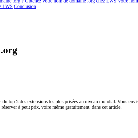
maine .org ?
Obtenez votre nom de domaine .org chez LWS
Votre nom
hez LWS
Conclusion
.org
tie du top 5 des extensions les plus prisées au niveau mondial. Vous en
réserver à petit prix, voire même gratuitement, dans cet article.