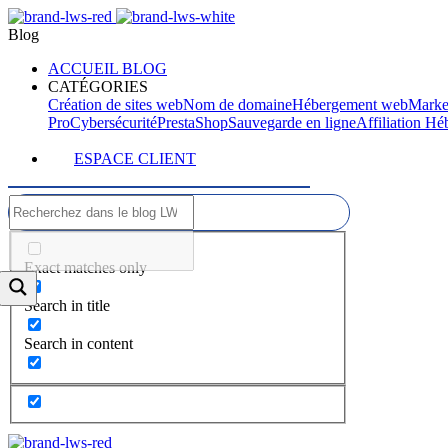
Blog
ACCUEIL BLOG
CATÉGORIES
Création de sites web
Nom de domaine
Hébergement web
Marke
Pro
Cybersécurité
PrestaShop
Sauvegarde en ligne
Affiliation H
ESPACE CLIENT
Exact matches only
Search in title
Search in content