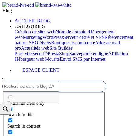
Blog
ACCUEIL BLOG
CATÉGORIES
Création de sites web
Nom de domaine
Hébergement
web
Marketing
WordPress
Serveur dédié et VPS
Référencement
naturel SEO
Divers
Boutiques e-commerce
Adresse mail
pro
Actualités web
Site Builder
Pro
Cybersécurité
PrestaShop
Sauvegarde en ligne
Affiliation
Hébergeur web
Sécurité
Envoi SMS par Internet
ESPACE CLIENT
Exact matches only
Search in title
Search in content