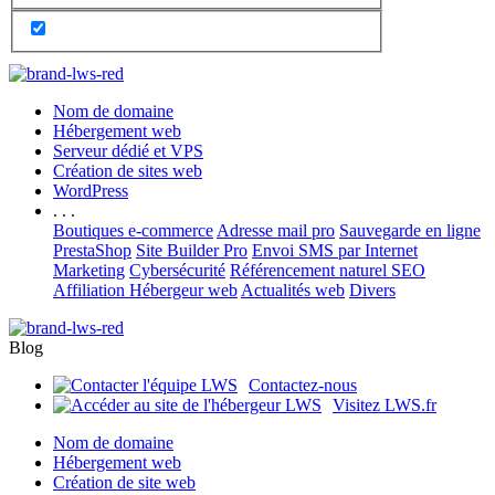
Nom de domaine
Hébergement web
Serveur dédié et VPS
Création de sites web
WordPress
. . .
Boutiques e-commerce
Adresse mail pro
Sauvegarde en ligne
PrestaShop
Site Builder Pro
Envoi SMS par Internet
Marketing
Cybersécurité
Référencement naturel SEO
Affiliation Hébergeur web
Actualités web
Divers
Blog
Contactez-nous
Visitez LWS.fr
Nom de domaine
Hébergement web
Création de site web