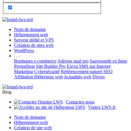
Nom de domaine
Hébergement web
Serveur dédié et VPS
Création de sites web
WordPress
. . .
Boutiques e-commerce
Adresse mail pro
Sauvegarde en ligne
PrestaShop
Site Builder Pro
Envoi SMS par Internet
Marketing
Cybersécurité
Référencement naturel SEO
Affiliation Hébergeur web
Actualités web
Divers
Blog
Contactez-nous
Visitez LWS.fr
Nom de domaine
Hébergement web
Création de site web