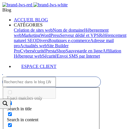
Blog
ACCUEIL BLOG
CATÉGORIES
Création de sites web
Nom de domaine
Hébergement
web
Marketing
WordPress
Serveur dédié et VPS
Référencement
naturel SEO
Divers
Boutiques e-commerce
Adresse mail
pro
Actualités web
Site Builder
Pro
Cybersécurité
PrestaShop
Sauvegarde en ligne
Affiliation
Hébergeur web
Sécurité
Envoi SMS par Internet
ESPACE CLIENT
Exact matches only
Search in title
Search in content