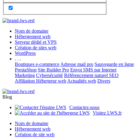
Nom de domaine
Hébergement web
Serveur dédié et VPS
Création de sites web
WordPress
. . .
Boutiques e-commerce
Adresse mail pro
Sauvegarde en ligne
PrestaShop
Site Builder Pro
Envoi SMS par Internet
Marketing
Cybersécurité
Référencement naturel SEO
Affiliation Hébergeur web
Actualités web
Divers
Blog
Contactez-nous
Visitez LWS.fr
Nom de domaine
Hébergement web
Création de site web