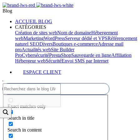
Blog
ACCUEIL BLOG
CATÉGORIES
Création de sites web
Nom de domaine
Hébergement
web
Marketing
WordPress
Serveur dédié et VPS
Référencement
naturel SEO
Divers
Boutiques e-commerce
Adresse mail
pro
Actualités web
Site Builder
Pro
Cybersécurité
PrestaShop
Sauvegarde en ligne
Affiliation
Hébergeur web
Sécurité
Envoi SMS par Internet
ESPACE CLIENT
Exact matches only
Search in title
Search in content