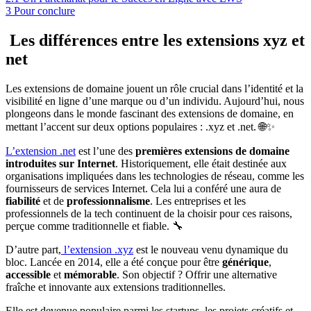
3
Pour conclure
Les différences entre les extensions xyz et
net
Les extensions de domaine jouent un rôle crucial dans l’identité et la
visibilité en ligne d’une marque ou d’un individu. Aujourd’hui, nous
plongeons dans le monde fascinant des extensions de domaine, en
mettant l’accent sur deux options populaires : .xyz et .net. 🌐✨
L’extension .net
est l’une des
premières extensions de domaine
introduites sur Internet
. Historiquement, elle était destinée aux
organisations impliquées dans les technologies de réseau, comme les
fournisseurs de services Internet. Cela lui a conféré une aura de
fiabilité
et de
professionnalisme
. Les entreprises et les
professionnels de la tech continuent de la choisir pour ces raisons,
perçue comme traditionnelle et fiable. 🔧
D’autre part,
l’extension .xyz
est le nouveau venu dynamique du
bloc. Lancée en 2014, elle a été conçue pour être
générique
,
accessible
et
mémorable
. Son objectif ? Offrir une alternative
fraîche et innovante aux extensions traditionnelles.
Elle est devenue populaire parmi les startups, les projets créatifs et