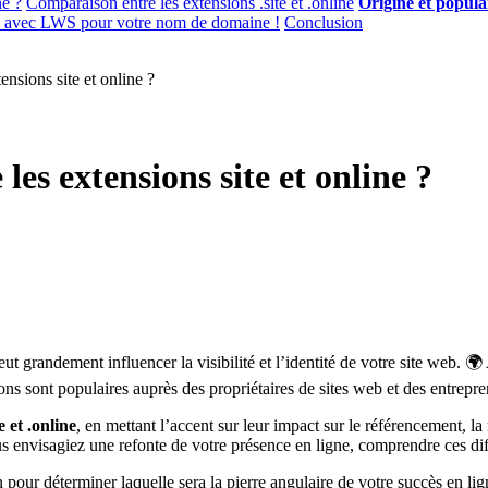
ne ?
Comparaison entre les extensions .site et .online
Origine et popula
ne avec LWS pour votre nom de domaine !
Conclusion
ensions site et online ?
 les extensions site et online ?
eut grandement influencer la visibilité et l’identité de votre site web
ons sont populaires auprès des propriétaires de sites web et des entrep
e et .online
, en mettant l’accent sur leur impact sur le référencement, l
s envisagiez une refonte de votre présence en ligne, comprendre ces diff
 pour déterminer laquelle sera la pierre angulaire de votre succès en li