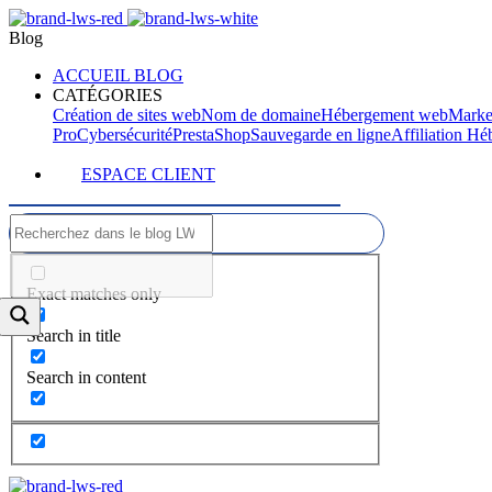
Blog
ACCUEIL BLOG
CATÉGORIES
Création de sites web
Nom de domaine
Hébergement web
Marke
Pro
Cybersécurité
PrestaShop
Sauvegarde en ligne
Affiliation H
ESPACE CLIENT
Exact matches only
Search in title
Search in content