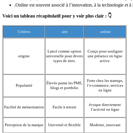
.Online est souvent associé à l’innovation, à la technologie et 
Voici un tableau récapitulatif pour y voir plus clair : 👇
Critères
.site
.online
Lancé comme option
Conçu pour souligner
origine
universelle pour divers
une présence en ligne
types de sites.
active.
Forte chez les startups,
Élevée parmi les PME,
Popularité
l’e-commerce, services
blogs et portfolio
en ligne
évoque directement
Facilité de mémorisation
Facile à retenir
l’activité en ligne
Perception de la marque
Universel et flexible
Moderne, innovant