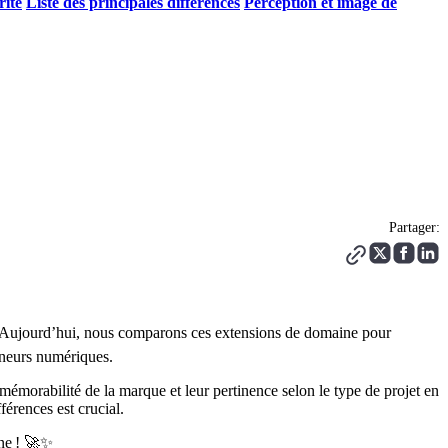
rité
Liste des principales différences
Perception et image de
Partager:
. 🌍 Aujourd’hui, nous comparons ces extensions de domaine pour
reneurs numériques.
a mémorabilité de la marque et leur pertinence selon le type de projet en
érences est crucial.
gne ! 🚀✨