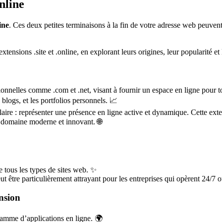
nline
ine
. Ces deux petites terminaisons à la fin de votre adresse web peuven
ensions .site et .online, en explorant leurs origines, leur popularité et 
tionnelles comme .com et .net, visant à fournir un espace en ligne pour t
 blogs, et les portfolios personnels. 📈
re : représenter une présence en ligne active et dynamique. Cette extens
e domaine moderne et innovant. 🌐
que tous les types de sites web. ✨
 être particulièrement attrayant pour les entreprises qui opèrent 24/7 
nsion
 gamme d’applications en ligne. 🌍