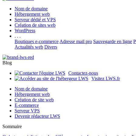
Nom de domaine
Hébergement web
Serveur dédié et VPS
Création de sites web
WordPress
. . .
Boutiques e-commerce
Adresse mail pro
Sauvegarde en ligne
P
Actualités web
Divers
Blog
Contactez-nous
Visitez LWS.fr
Nom de domaine
Hébergement web
Création de site web
E-commerce
Serveur VPS
Devenir rédacteur LWS
Sommaire