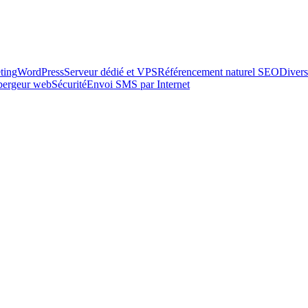
ting
WordPress
Serveur dédié et VPS
Référencement naturel SEO
Divers
ébergeur web
Sécurité
Envoi SMS par Internet