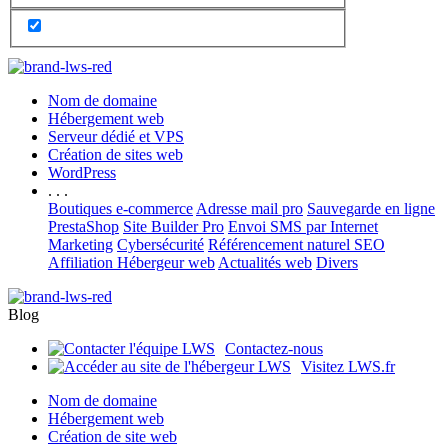
Nom de domaine
Hébergement web
Serveur dédié et VPS
Création de sites web
WordPress
. . .
Boutiques e-commerce
Adresse mail pro
Sauvegarde en ligne
PrestaShop
Site Builder Pro
Envoi SMS par Internet
Marketing
Cybersécurité
Référencement naturel SEO
Affiliation Hébergeur web
Actualités web
Divers
Blog
Contactez-nous
Visitez LWS.fr
Nom de domaine
Hébergement web
Création de site web