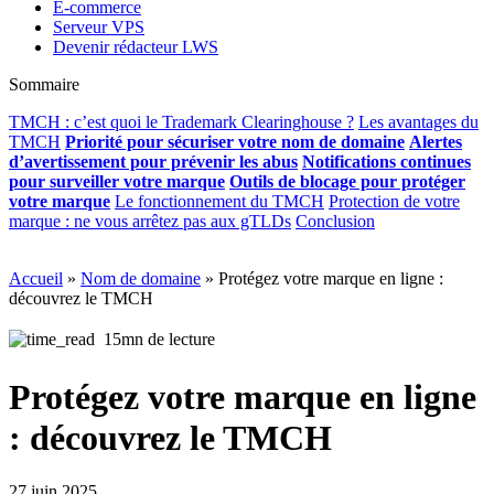
E-commerce
Serveur VPS
Devenir rédacteur LWS
Sommaire
TMCH : c’est quoi le Trademark Clearinghouse ?
Les avantages du
TMCH
Priorité pour sécuriser votre nom de domaine
Alertes
d’avertissement pour prévenir les abus
Notifications continues
pour surveiller votre marque
Outils de blocage pour protéger
votre marque
Le fonctionnement du TMCH
Protection de votre
marque : ne vous arrêtez pas aux gTLDs
Conclusion
Accueil
»
Nom de domaine
»
Protégez votre marque en ligne :
découvrez le TMCH
15mn de lecture
Protégez votre marque en ligne
: découvrez le TMCH
27 juin 2025