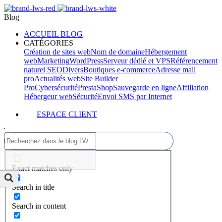
Blog
ACCUEIL BLOG
CATÉGORIES
Création de sites web
Nom de domaine
Hébergement
web
Marketing
WordPress
Serveur dédié et VPS
Référencement
naturel SEO
Divers
Boutiques e-commerce
Adresse mail
pro
Actualités web
Site Builder
Pro
Cybersécurité
PrestaShop
Sauvegarde en ligne
Affiliation
Hébergeur web
Sécurité
Envoi SMS par Internet
ESPACE CLIENT
Exact matches only
Search in title
Search in content