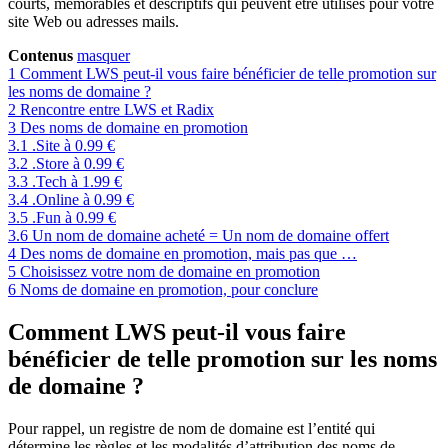
courts, mémorables et descriptifs qui peuvent être utilisés pour votre
site Web ou adresses mails.
Contenus
masquer
1
Comment LWS peut-il vous faire bénéficier de telle promotion sur
les noms de domaine ?
2
Rencontre entre LWS et Radix
3
Des noms de domaine en promotion
3.1
.Site à 0.99 €
3.2
.Store à 0.99 €
3.3
.Tech à 1.99 €
3.4
.Online à 0.99 €
3.5
.Fun à 0.99 €
3.6
Un nom de domaine acheté = Un nom de domaine offert
4
Des noms de domaine en promotion, mais pas que …
5
Choisissez votre nom de domaine en promotion
6
Noms de domaine en promotion, pour conclure
Comment LWS peut-il vous faire
bénéficier de telle promotion sur les noms
de domaine ?
Pour rappel, un registre de nom de domaine est l’entité qui
détermine les règles et les modalités d’attribution des noms de