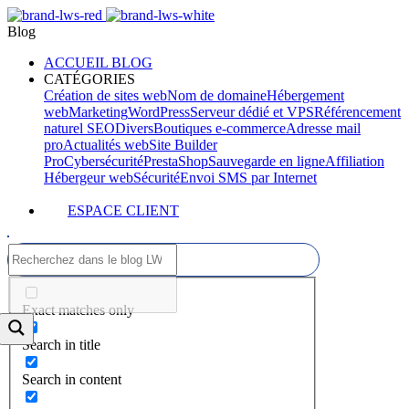
Blog
ACCUEIL BLOG
CATÉGORIES
Création de sites web
Nom de domaine
Hébergement
web
Marketing
WordPress
Serveur dédié et VPS
Référencement
naturel SEO
Divers
Boutiques e-commerce
Adresse mail
pro
Actualités web
Site Builder
Pro
Cybersécurité
PrestaShop
Sauvegarde en ligne
Affiliation
Hébergeur web
Sécurité
Envoi SMS par Internet
ESPACE CLIENT
Exact matches only
Search in title
Search in content