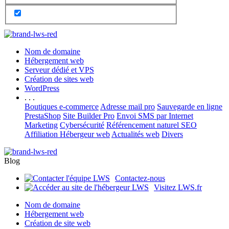
Nom de domaine
Hébergement web
Serveur dédié et VPS
Création de sites web
WordPress
. . .
Boutiques e-commerce
Adresse mail pro
Sauvegarde en ligne
PrestaShop
Site Builder Pro
Envoi SMS par Internet
Marketing
Cybersécurité
Référencement naturel SEO
Affiliation Hébergeur web
Actualités web
Divers
Blog
Contactez-nous
Visitez LWS.fr
Nom de domaine
Hébergement web
Création de site web