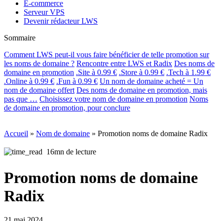
E-commerce
Serveur VPS
Devenir rédacteur LWS
Sommaire
Comment LWS peut-il vous faire bénéficier de telle promotion sur
les noms de domaine ?
Rencontre entre LWS et Radix
Des noms de
domaine en promotion
.Site à 0.99 €
.Store à 0.99 €
.Tech à 1.99 €
.Online à 0.99 €
.Fun à 0.99 €
Un nom de domaine acheté = Un
nom de domaine offert
Des noms de domaine en promotion, mais
pas que …
Choisissez votre nom de domaine en promotion
Noms
de domaine en promotion, pour conclure
Accueil
»
Nom de domaine
»
Promotion noms de domaine Radix
16mn de lecture
Promotion noms de domaine
Radix
21 mai 2024