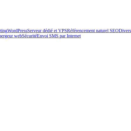
ting
WordPress
Serveur dédié et VPS
Référencement naturel SEO
Divers
ébergeur web
Sécurité
Envoi SMS par Internet