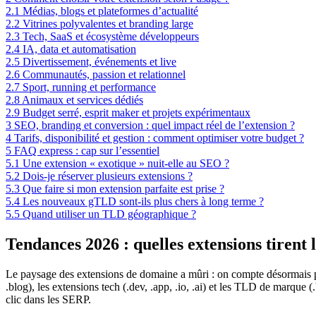
2.1
Médias, blogs et plateformes d’actualité
2.2
Vitrines polyvalentes et branding large
2.3
Tech, SaaS et écosystème développeurs
2.4
IA, data et automatisation
2.5
Divertissement, événements et live
2.6
Communautés, passion et relationnel
2.7
Sport, running et performance
2.8
Animaux et services dédiés
2.9
Budget serré, esprit maker et projets expérimentaux
3
SEO, branding et conversion : quel impact réel de l’extension ?
4
Tarifs, disponibilité et gestion : comment optimiser votre budget ?
5
FAQ express : cap sur l’essentiel
5.1
Une extension « exotique » nuit-elle au SEO ?
5.2
Dois-je réserver plusieurs extensions ?
5.3
Que faire si mon extension parfaite est prise ?
5.4
Les nouveaux gTLD sont-ils plus chers à long terme ?
5.5
Quand utiliser un TLD géographique ?
Tendances 2026 : quelles extensions tirent 
Le paysage des extensions de domaine a mûri : on compte désormais p
.blog), les extensions tech (.dev, .app, .io, .ai) et les TLD de marque (
clic dans les SERP.