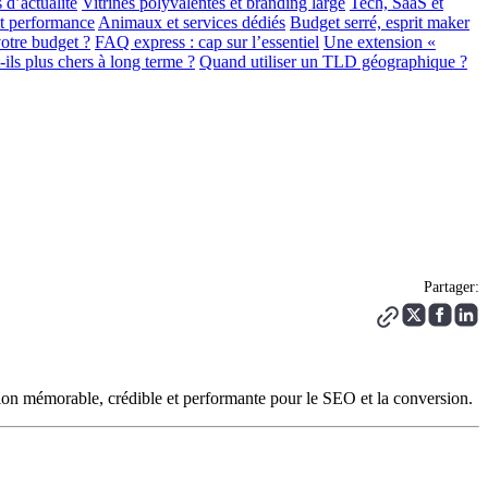
 d’actualité
Vitrines polyvalentes et branding large
Tech, SaaS et
et performance
Animaux et services dédiés
Budget serré, esprit maker
votre budget ?
FAQ express : cap sur l’essentiel
Une extension «
ls plus chers à long terme ?
Quand utiliser un TLD géographique ?
Partager:
nsion mémorable, crédible et performante pour le SEO et la conversion.