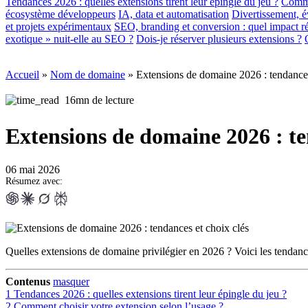
Tendances 2026 : quelles extensions tirent leur épingle du jeu ?
Commen
écosystème développeurs
IA, data et automatisation
Divertissement, é
et projets expérimentaux
SEO, branding et conversion : quel impact ré
exotique » nuit-elle au SEO ?
Dois-je réserver plusieurs extensions ?
Accueil
»
Nom de domaine
»
Extensions de domaine 2026 : tendances
16mn de lecture
Extensions de domaine 2026 : te
06 mai 2026
Résumez avec:
Quelles extensions de domaine privilégier en 2026 ? Voici les tendance
Contenus
masquer
1
Tendances 2026 : quelles extensions tirent leur épingle du jeu ?
2
Comment choisir votre extension selon l’usage ?