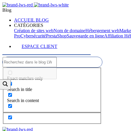
Blog
ACCUEIL BLOG
CATÉGORIES
Création de sites web
Nom de domaine
Hébergement web
Marke
Pro
Cybersécurité
PrestaShop
Sauvegarde en ligne
Affiliation H
ESPACE CLIENT
Exact matches only
Search in title
Search in content