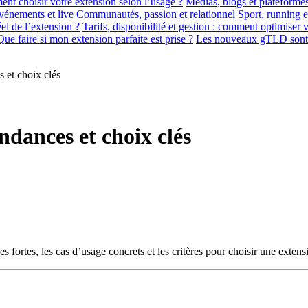
t choisir votre extension selon l’usage ?
Médias, blogs et plateformes
vénements et live
Communautés, passion et relationnel
Sport, running 
el de l’extension ?
Tarifs, disponibilité et gestion : comment optimiser 
Que faire si mon extension parfaite est prise ?
Les nouveaux gTLD sont-i
 et choix clés
ndances et choix clés
s fortes, les cas d’usage concrets et les critères pour choisir une exte