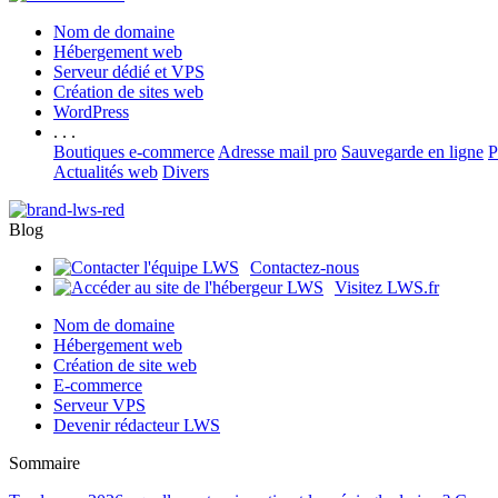
Nom de domaine
Hébergement web
Serveur dédié et VPS
Création de sites web
WordPress
. . .
Boutiques e-commerce
Adresse mail pro
Sauvegarde en ligne
P
Actualités web
Divers
Blog
Contactez-nous
Visitez LWS.fr
Nom de domaine
Hébergement web
Création de site web
E-commerce
Serveur VPS
Devenir rédacteur LWS
Sommaire