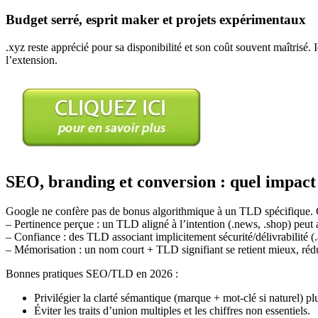
Budget serré, esprit maker et projets expérimentaux
.xyz reste apprécié pour sa disponibilité et son coût souvent maîtrisé. 
l’extension.
SEO, branding et conversion : quel impact 
Google ne confère pas de bonus algorithmique à un TLD spécifique. Cep
– Pertinence perçue : un TLD aligné à l’intention (.news, .shop) peut a
– Confiance : des TLD associant implicitement sécurité/délivrabilité 
– Mémorisation : un nom court + TLD signifiant se retient mieux, réduit 
Bonnes pratiques SEO/TLD en 2026 :
Privilégier la clarté sémantique (marque + mot-clé si naturel) pl
Éviter les traits d’union multiples et les chiffres non essentiels.