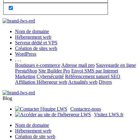
Nom de domaine
Hébergement web
Serveur dédié et VPS
Création de sites web
WordPress
. . .
Boutiques e-commerce
Adresse mail pro
Sauvegarde en ligne
PrestaShop
Site Builder Pro
Envoi SMS par Internet
Marketing
Cybersécurité
Référencement naturel SEO
Affiliation Hébergeur web
Actualités web
Divers
Blog
Contactez-nous
Visitez LWS.fr
Nom de domaine
Hébergement web
Création de site web