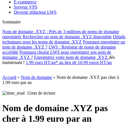
E-commerce
Serveur VPS
Devenir rédacteur LWS
Sommaire
Nom de domaine .XYZ : Près de 3 millions de noms de domaine
enregistrés
Rechercher un nom de domaine .XYZ disponible
Détails
techniques pour les noms de domaine .XYZ
Pourquoi enregistrer un
nom de domaine .XYZ ?
LWS : Registrar de noms de domaine
accrédité
Pourquoi choisir LWS pour enregistrer son nom de
domaine .XYZ ?
Enregistrez votre
nom de domaine .XYZ
dès
maintenant !
1.99 euro HT/an* au lieu de 10.99 euros HT/an
Accueil
»
Nom de domaine
»
Nom de domaine .XYZ pas cher à
1.99 euro par an
11mn de lecture
Nom de domaine .XYZ pas
cher à 1.99 euro par an