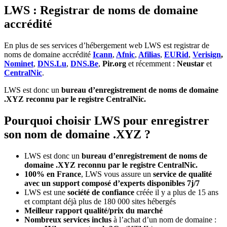
LWS : Registrar de noms de domaine
accrédité
En plus de ses services d’hébergement web LWS est registrar de
noms de domaine accrédité
Icann
,
Afnic
,
Afilias
,
EURid
,
Verisign
,
Nominet
,
DNS.Lu
,
DNS.Be
,
Pir.org
et récemment :
Neustar
et
CentralNic
.
LWS est donc un
bureau d’enregistrement de noms de domaine
.XYZ reconnu par le registre CentralNic.
Pourquoi choisir LWS pour enregistrer
son nom de domaine .XYZ ?
LWS est donc un
bureau d’enregistrement de noms de
domaine .XYZ reconnu par le registre CentralNic.
100% en France
, LWS vous assure un
service de qualité
avec un support composé d’experts disponibles 7j/7
LWS est une
société de confiance
créée il y a plus de 15 ans
et comptant déjà plus de 180 000 sites hébergés
Meilleur rapport qualité/prix du marché
Nombreux services inclus
à l’achat d’un nom de domaine :