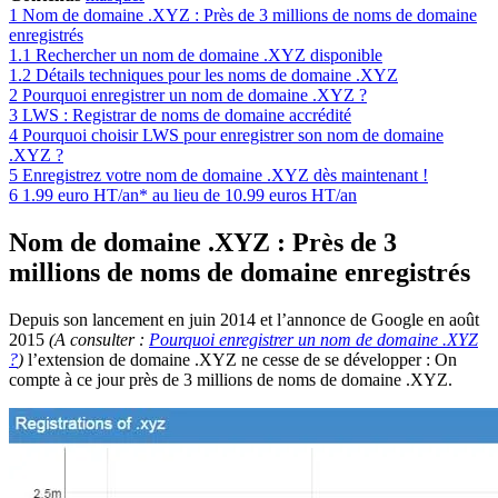
1
Nom de domaine .XYZ : Près de 3 millions de noms de domaine
enregistrés
1.1
Rechercher un nom de domaine .XYZ disponible
1.2
Détails techniques pour les noms de domaine .XYZ
2
Pourquoi enregistrer un nom de domaine .XYZ ?
3
LWS : Registrar de noms de domaine accrédité
4
Pourquoi choisir LWS pour enregistrer son nom de domaine
.XYZ ?
5
Enregistrez votre nom de domaine .XYZ dès maintenant !
6
1.99 euro HT/an* au lieu de 10.99 euros HT/an
Nom de domaine .XYZ : Près de 3
millions de noms de domaine enregistrés
Depuis son lancement en juin 2014 et l’annonce de Google en août
2015
(A consulter :
Pourquoi enregistrer un nom de domaine .XYZ
?
)
l’extension de domaine .XYZ ne cesse de se développer : On
compte à ce jour près de 3 millions de noms de domaine .XYZ.