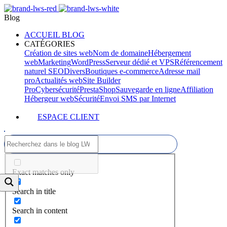
Blog
ACCUEIL BLOG
CATÉGORIES
Création de sites web
Nom de domaine
Hébergement
web
Marketing
WordPress
Serveur dédié et VPS
Référencement
naturel SEO
Divers
Boutiques e-commerce
Adresse mail
pro
Actualités web
Site Builder
Pro
Cybersécurité
PrestaShop
Sauvegarde en ligne
Affiliation
Hébergeur web
Sécurité
Envoi SMS par Internet
ESPACE CLIENT
Exact matches only
Search in title
Search in content